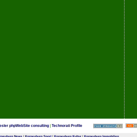
esler phpWebSite consulting
|
Technorati Profile
rneuburg News
|
Korneuburg Sport
|
Korneuburg Kultur
|
Korneuburg Immobilien