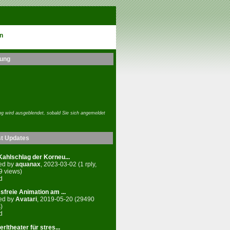
n
ung
g wird ausgeblendet, sobald Sie sich angemeldet
st Updates
ahlschlag der Korneu...
ed by
aquanax
, 2023-03-02 (1 rply,
9 views)
d
sfreie Animation am ...
ed by
Avatari
, 2019-05-20 (29490
)
d
rltheater für stres...