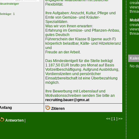
engagierte Mitarbeiter/in mit zeitlicher
creat
Neueinsteiger
Flexibilität.
views
threa
Ihre Aufgaben: Anzucht, Kultur, Pflege und
Beiträge: 1
Ernte von Gemüse- und Kräuter-
Mobil
Spezialitäten.
creat
Was wir von Ihnen erwarten:
views
Erfahrung im Gemüse- und Pflanzen-Anbau,
threa
gutes Deutsch
Führerschein der Klasse B (gerne auch F)
körperlich belastbar, Kälte- und Hitzetoleranz
und
Freude an der Arbeit.
Kale
Das Mindestentgelt für die Stelle beträgt
1.187,50 EUR brutto pro Monat auf Basis
No da
Vollzeitbeschäftigung. Aufgrund Ausbildung,
Vordienstzeiten und persönlicher
Einsatzbereitschaft ist eine Überbezahlung
möglich.
Ihre Bewerbung mit Lebenslauf und
Motivationsschreiben senden Sie bitte an
recruiting.bauer@gmx.at
Anfang
Zitieren
<< [ 1 ] >>
Antworten
|