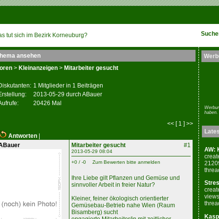
Suche
s tut sich im Bezirk Korneuburg?
hema ansehen
Werb
oren
>
Kleinanzeigen
>
Mitarbeiter gesucht
Diskutanten:
1 Mitglieder in 1 Beiträgen
Erstellung:
2013-05-29 durch ABauer
Aufrufe:
20426 Mal
Werbun
haben.
<< [ 1 ] >>
Late
Antworten
|
ABauer
Mitarbeiter gesucht
#1
AW: K
2013-05-29 08:04
creat
+0 / -0
Zum Bewerten bitte anmelden
2120
threa
Ihre Liebe gilt Pflanzen und Gemüse und
Stres
sinnvoller Arbeit in freier Natur?
creat
views
Kleiner, feiner ökologisch orientierter
threa
Gemüsebau-Betrieb nahe Wien (Raum
Bisamberg) sucht
Kaspe