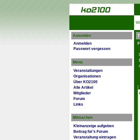
Wa
Anmelden
T
Anmelden
F
Passwort vergessen
Menü
Veranstaltungen
Organisationen
Über KO2100
|
Alle Artikel
Mitglieder
Forum
Links
Mitmachen
Kleinanzeige aufgeben
Beitrag für's Forum
Veranstaltung eintragen