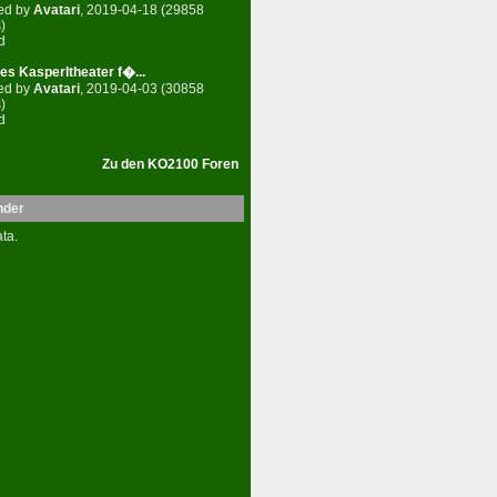
ed by
Avatari
, 2019-04-18 (29858
)
d
es Kasperltheater f�...
ed by
Avatari
, 2019-04-03 (30858
)
d
Zu den KO2100 Foren
nder
ta.