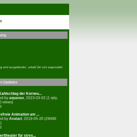
n
ung
g wird ausgeblendet, sobald Sie sich angemeldet
st Updates
ahlschlag der Korneu...
ed by
aquanax
, 2023-03-02 (1 rply,
0 views)
d
sfreie Animation am ...
ed by
Avatari
, 2019-05-20 (29490
)
d
rltheater für stres...