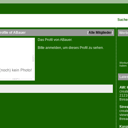
Suche
rofile of ABauer
[
Alle Mitglieder
]
Werb
Das Profil von ABauer.
Bitte anmelden, um dieses Profil zu sehen.
Werbun
haben.
Late
AW: K
creat
2121
threa
Stres
creat
views
threa
Kaspe