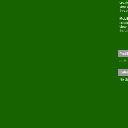
creat
views
threa
Mobil
creat
views
threa
Profil
no Ko
Kale
No da