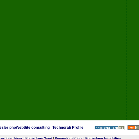
esler phpWebSite consulting
|
Technorati Profile
rneuburg News
|
Korneuburg Sport
|
Korneuburg Kultur
|
Korneuburg Immobilien