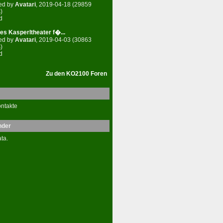
ed by
Avatari
, 2019-04-18 (29859
)
d
es Kasperltheater f�...
ed by
Avatari
, 2019-04-03 (30863
)
d
Zu den KO2100 Foren
ntakte
nder
ta.