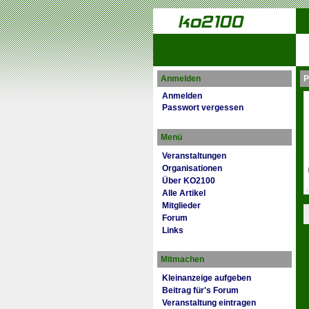
Anmelden
P
Anmelden
Passwort vergessen
Menü
Veranstaltungen
Organisationen
Über KO2100
Alle Artikel
Mitglieder
Forum
Links
Mitmachen
Kleinanzeige aufgeben
Beitrag für's Forum
Veranstaltung eintragen