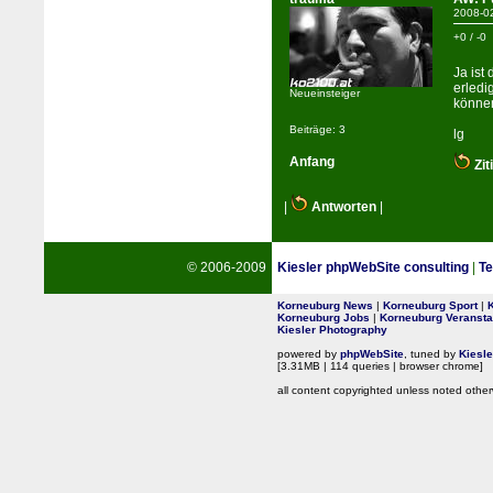
2008-0
+0 / -0
Ja ist
erledi
Neueinsteiger
könne
Beiträge: 3
lg
Anfang
Zit
|
Antworten
|
© 2006-2009
Kiesler phpWebSite consulting
|
Te
Korneuburg News
|
Korneuburg Sport
|
Korneuburg Jobs
|
Korneuburg Veransta
Kiesler Photography
powered by
phpWebSite
, tuned by
Kiesl
[3.31MB | 114 queries | browser chrome]
all content copyrighted unless noted other