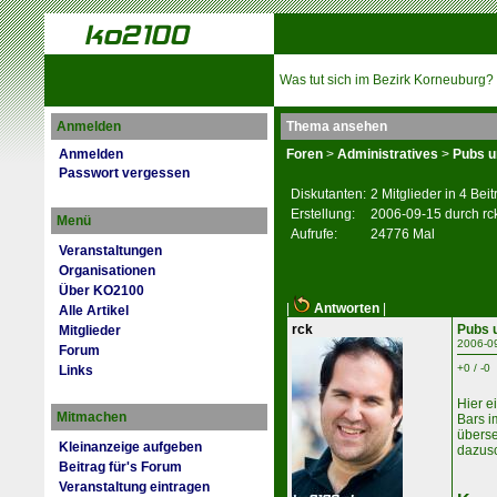
Was tut sich im Bezirk Korneuburg?
Anmelden
Thema ansehen
Anmelden
Foren
>
Administratives
>
Pubs u
Passwort vergessen
Diskutanten:
2 Mitglieder in 4 Bei
Erstellung:
2006-09-15 durch rc
Menü
Aufrufe:
24776 Mal
Veranstaltungen
Organisationen
Über KO2100
|
Antworten
|
Alle Artikel
rck
Pubs 
Mitglieder
2006-0
Forum
+0 / -0
Links
Hier e
Mitmachen
Bars i
überse
Kleinanzeige aufgeben
dazusc
Beitrag für's Forum
Veranstaltung eintragen