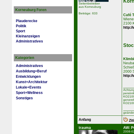
Korn
Seitenbetreiber
aus Korneuburg
Korneuburg Foren
Beiträge: 633
Café 
Wiener
Plauderecke
2100 
Politik
http:/
Sport
Kleinanzeigen
Administratives
Stoc
Kategorien
Klimb
Neuba
Administratives
Schieß
Ausbildung+Beruf
2000 
http:/
Entwicklungen
Kunst+Architektur
Lokale+Events
Achtung
Sport+Wellness
persönl
KO2100 
Sonstiges
generel
KO2100
geänder
Anfang
Zit
trauma
AW: P
2008-0