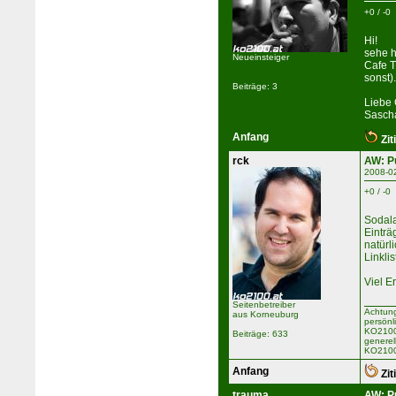
+0 / -0
Hi!
sehe h
Neueinsteiger
Cafe 
sonst)
Beiträge: 3
Liebe
Sasch
Anfang
Zit
rck
AW: P
2008-0
+0 / -0
Sodala,
Einträ
natürl
Linkli
Viel Er
Seitenbetreiber
Achtung
aus Korneuburg
persönl
KO2100 
Beiträge: 633
generel
KO2100
Anfang
Zit
trauma
AW: P