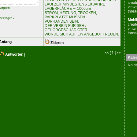
LIEGEN UND LEICHT ERREICHBAR SEIN.
creat
LAUFZEIT MINDESTENS 10 JAHRE
views
Mitglied
LAGERFLÄCHE +- 1000qm
threa
STROM, HEIZUNG, TROCKEN,
PARKPLÄTZE MÜSSEN
Beiträge: 7
Mobil
VORHANDEN SEIN.
creat
DER VEREIN FÜR SEH /
views
GEHÖRGESCHÄDIGTER
threa
WÜRDE SICH AUF EIN ANGEBOT FREUEN.
Anfang
Zitieren
<< [ 1 ] >>
Antworten
|
Kale
No da