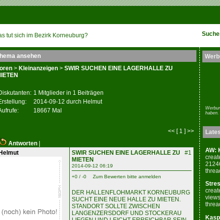
Suche
s tut sich im Bezirk Korneuburg?
hema ansehen
Werb
oren
>
Kleinanzeigen
>
SWIR SUCHEN EINE LAGERHALLE ZU
IETEN
Diskutanten:
1 Mitglieder in 1 Beiträgen
Erstellung:
2014-09-12 durch Helmut
Werbun
Aufrufe:
18667 Mal
haben.
<< [ 1 ] >>
Late
Antworten
|
AW: K
Helmut
SWIR SUCHEN EINE LAGERHALLE ZU
#1
creat
MIETEN
2124
2014-09-12 06:19
threa
+0 / -0
Zum Bewerten bitte anmelden
Stres
creat
DER HALLENFLOHMARKT KORNEUBURG
views
SUCHT EINE NEUE HALLE ZU MIETEN.
threa
STANDORT SOLLTE ZWISCHEN
LANGENZERSDORF UND STOCKERAU
Kaspe