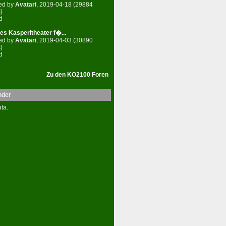
ed by
Avatari
, 2019-04-18 (29884
)
d
es Kasperltheater f�...
ed by
Avatari
, 2019-04-03 (30890
)
d
Zu den KO2100 Foren
nder
ta.