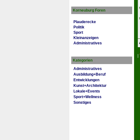
Korneuburg Foren
Plauderecke
Politik
Sport
Kleinanzeigen
Administratives
|
Kategorien
Administratives
Ausbildung+Beruf
Entwicklungen
Kunst+Architektur
Lokale+Events
Sport+Wellness
Sonstiges