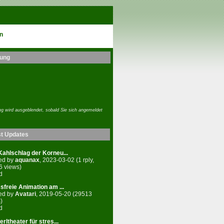
n
ung
g wird ausgeblendet, sobald Sie sich angemeldet
st Updates
ahlschlag der Korneu...
ed by
aquanax
, 2023-03-02 (1 rply,
6 views)
d
sfreie Animation am ...
ed by
Avatari
, 2019-05-20 (29513
)
d
rltheater für stres...