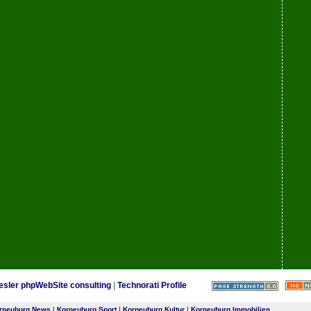
esler phpWebSite consulting
|
Technorati Profile
rneuburg News
|
Korneuburg Sport
|
Korneuburg Kultur
|
Korneuburg Immobilien