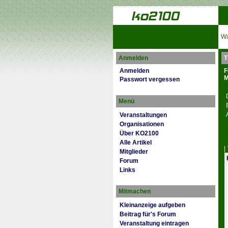
Wa
Anmelden
T
Anmelden
F
M
Passwort vergessen
Menü
Veranstaltungen
Organisationen
Über KO2100
Alle Artikel
|
Mitglieder
Forum
Links
Mitmachen
Kleinanzeige aufgeben
Beitrag für's Forum
Veranstaltung eintragen