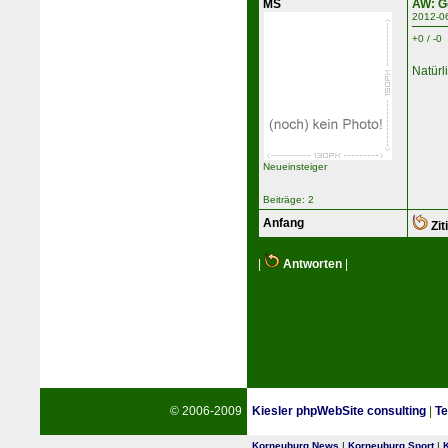
MS
AW: G
2012-0
+0 / -0
Natürl
Neueinsteiger
Beiträge: 2
Anfang
Zit
|
Antworten
|
© 2006-2009
Kiesler phpWebSite consulting
|
Te
Korneuburg News
|
Korneuburg Sport
|