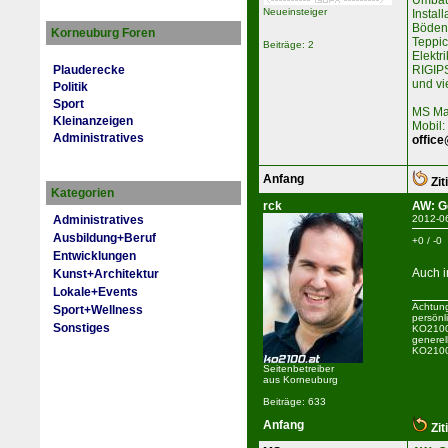
Umbau
Neueinsteiger
Install
Böden:
Korneuburg Foren
Teppic
Beiträge: 2
Elektri
RIGIP
Plauderecke
und v
Politik
Sport
MS Ma
Kleinanzeigen
Mobil
Administratives
office
Anfang
Zit
Kategorien
rck
AW: G
Administratives
2012-0
Ausbildung+Beruf
+0 / -0
Entwicklungen
Auch 
Kunst+Architektur
Lokale+Events
Achtung
Sport+Wellness
persönl
Sonstiges
KO2100 
generel
KO2100
Seitenbetreiber
aus Korneuburg
Beiträge: 633
Anfang
Zit