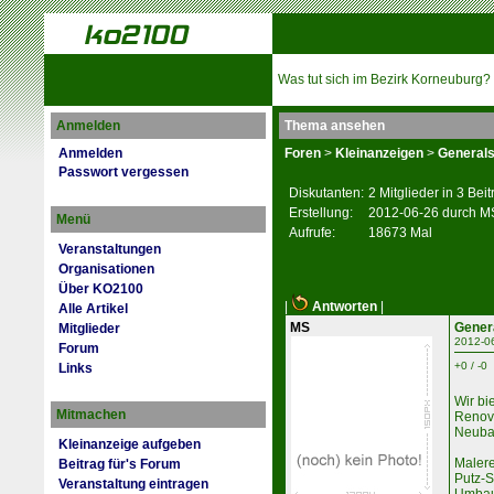
Was tut sich im Bezirk Korneuburg?
Anmelden
Thema ansehen
Anmelden
Foren
>
Kleinanzeigen
>
Generals
Passwort vergessen
Diskutanten:
2 Mitglieder in 3 Bei
Erstellung:
2012-06-26 durch M
Menü
Aufrufe:
18673 Mal
Veranstaltungen
Organisationen
Über KO2100
|
Antworten
|
Alle Artikel
MS
Gener
Mitglieder
2012-0
Forum
+0 / -0
Links
Wir bi
Mitmachen
Renovi
Neub
Kleinanzeige aufgeben
Malere
Beitrag für's Forum
Putz-S
Veranstaltung eintragen