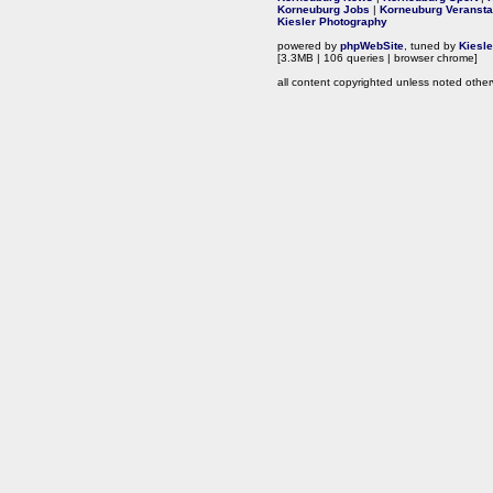
Korneuburg Jobs
|
Korneuburg Veransta
Kiesler Photography
powered by
phpWebSite
, tuned by
Kiesl
[3.3MB | 106 queries | browser chrome]
all content copyrighted unless noted other