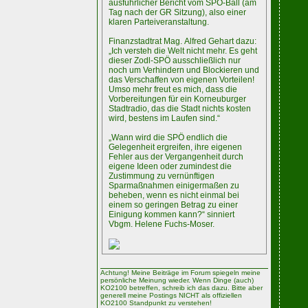
ausführlicher Bericht vom SPÖ-Ball (am
Tag nach der GR Sitzung), also einer
klaren Parteiveranstaltung.
Finanzstadtrat Mag. Alfred Gehart dazu:
„Ich versteh die Welt nicht mehr. Es geht
dieser Zodl-SPÖ ausschließlich nur
noch um Verhindern und Blockieren und
das Verschaffen von eigenen Vorteilen!
Umso mehr freut es mich, dass die
Vorbereitungen für ein Korneuburger
Stadtradio, das die Stadt nichts kosten
wird, bestens im Laufen sind.“
„Wann wird die SPÖ endlich die
Gelegenheit ergreifen, ihre eigenen
Fehler aus der Vergangenheit durch
eigene Ideen oder zumindest die
Zustimmung zu vernünftigen
Sparmaßnahmen einigermaßen zu
beheben, wenn es nicht einmal bei
einem so geringen Betrag zu einer
Einigung kommen kann?“ sinniert
Vbgm. Helene Fuchs-Moser.
Achtung! Meine Beiträge im Forum spiegeln meine
persönliche Meinung wieder. Wenn Dinge (auch)
KO2100 betreffen, schreib ich das dazu. Bitte aber
generell meine Postings NICHT als offiziellen
KO2100 Standpunkt zu verstehen!