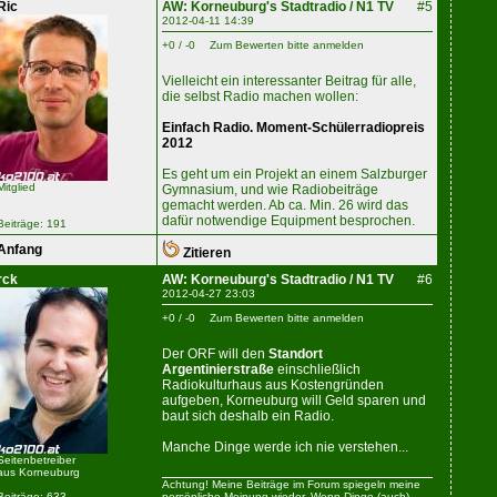
Ric
AW: Korneuburg's Stadtradio / N1 TV
#5
2012-04-11 14:39
+0 / -0
Zum Bewerten bitte anmelden
Vielleicht ein interessanter Beitrag für alle,
die selbst Radio machen wollen:
Einfach Radio. Moment-Schülerradiopreis
2012
Es geht um ein Projekt an einem Salzburger
Mitglied
Gymnasium, und wie Radiobeiträge
gemacht werden. Ab ca. Min. 26 wird das
dafür notwendige Equipment besprochen.
Beiträge: 191
Anfang
Zitieren
rck
AW: Korneuburg's Stadtradio / N1 TV
#6
2012-04-27 23:03
+0 / -0
Zum Bewerten bitte anmelden
Der ORF will den
Standort
Argentinierstraße
einschließlich
Radiokulturhaus aus Kostengründen
aufgeben, Korneuburg will Geld sparen und
baut sich deshalb ein Radio.
Manche Dinge werde ich nie verstehen...
Seitenbetreiber
aus Korneuburg
Achtung! Meine Beiträge im Forum spiegeln meine
Beiträge: 633
persönliche Meinung wieder. Wenn Dinge (auch)