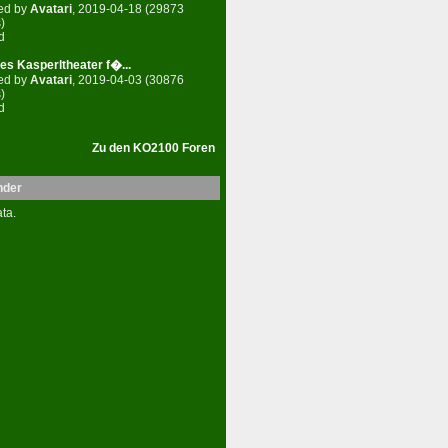
ed by
Avatari
, 2019-04-18 (29873
)
d
es Kasperltheater f�...
ed by
Avatari
, 2019-04-03 (30876
)
d
Zu den KO2100 Foren
nder
ta.