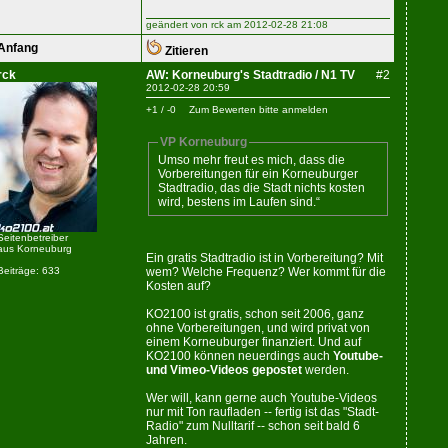
geändert von rck am 2012-02-28 21:08
Anfang
Zitieren
rck
AW: Korneuburg's Stadtradio / N1 TV
#2
2012-02-28 20:59
+1 / -0
Zum Bewerten bitte anmelden
VP Korneuburg
Umso mehr freut es mich, dass die
Vorbereitungen für ein Korneuburger
Stadtradio, das die Stadt nichts kosten
wird, bestens im Laufen sind.“
Seitenbetreiber
aus Korneuburg
Ein gratis Stadtradio ist in Vorbereitung? Mit
wem? Welche Frequenz? Wer kommt für die
Beiträge: 633
Kosten auf?
KO2100 ist gratis, schon seit 2006, ganz
ohne Vorbereitungen, und wird privat von
einem Korneuburger finanziert. Und auf
KO2100 können neuerdings auch
Youtube-
und Vimeo-Videos gepostet
werden.
Wer will, kann gerne auch Youtube-Videos
nur mit Ton raufladen -- fertig ist das "Stadt-
Radio" zum Nulltarif -- schon seit bald 6
Jahren.