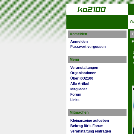
Wa
Anmelden
T
Anmelden
F
Passwort vergessen
Menü
Veranstaltungen
Organisationen
Über KO2100
|
Alle Artikel
Mitglieder
Forum
Links
Mitmachen
Kleinanzeige aufgeben
Beitrag für's Forum
Veranstaltung eintragen