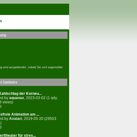
n
ung
g wird ausgeblendet, sobald Sie sich angemeldet
st Updates
ahlschlag der Korneu...
ed by
aquanax
, 2023-03-02 (1 rply,
8 views)
d
sfreie Animation am ...
ed by
Avatari
, 2019-05-20 (29503
)
d
rltheater für stres...