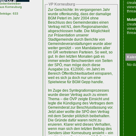
creat
Seitenbetreiber
VP Korneuburg
views
aus Korneuburg
Zur Geschichte: Im vergangenen Jahr
threa
Beiträge: 633
wurde offenkundig, dass der damalige
BGM Peterl im Jahr 2004 ohne
Mobil
Beschluss des Gemeinderates einen
creat
Vertrag mit N1, dem Regionalsender,
views
abgeschlossen hatte. Die Möglichkeit
threa
zur Präsentation unserer
Stadtgemeinde durch Berichte von
Gemeindeveranstaltungen wurde aber
weiter genützt – von Mandataren aller
im GR vertretenen Parteien. So weit, so
gut. In den letzten Monaten gab es
Kale
immer wieder Beschwerden von Seiten
No da
der SPÖ, man möge doch diese
Ausgabe (ca. €12000,- im Jahr) im
Bereich Öffentlichkeitsarbeit einsparen,
weil es sich ja doch nur um eine
Spielwiese für BGM Gepp handle.
Im Zuge des Syntegrationsprozesses
wurde dieser Vertrag auch zu einem
Thema – die ÖVP zeigte Einsicht und
legte die Kündigung des Vertrages dem
Gemeinderat zur Beschlussfassung vor.
Jetzt aber wollte die SPÖ den Vertrag
mit dem Sender plötzlich beibehalten.
Die Gründe dafür waren nicht zu
eruieren. Klarer wird dieses Verhalten,
wenn man sich den letzten Beitrag des
Senders über Korneuburg ansieht – ein