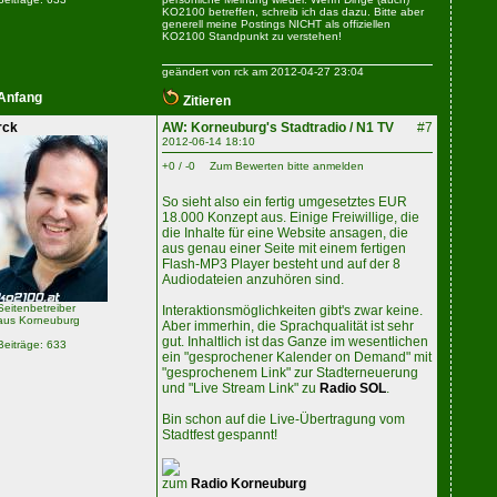
KO2100 betreffen, schreib ich das dazu. Bitte aber
generell meine Postings NICHT als offiziellen
KO2100 Standpunkt zu verstehen!
geändert von rck am 2012-04-27 23:04
Anfang
Zitieren
rck
AW: Korneuburg's Stadtradio / N1 TV
#7
2012-06-14 18:10
+0 / -0
Zum Bewerten bitte anmelden
So sieht also ein fertig umgesetztes EUR
18.000 Konzept aus. Einige Freiwillige, die
die Inhalte für eine Website ansagen, die
aus genau einer Seite mit einem fertigen
Flash-MP3 Player besteht und auf der 8
Audiodateien anzuhören sind.
Seitenbetreiber
Interaktionsmöglichkeiten gibt's zwar keine.
aus Korneuburg
Aber immerhin, die Sprachqualität ist sehr
gut. Inhaltlich ist das Ganze im wesentlichen
Beiträge: 633
ein "gesprochener Kalender on Demand" mit
"gesprochenem Link" zur Stadterneuerung
und "Live Stream Link" zu
Radio SOL
.
Bin schon auf die Live-Übertragung vom
Stadtfest gespannt!
zum
Radio Korneuburg