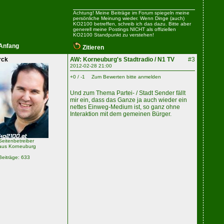
Achtung! Meine Beiträge im Forum spiegeln meine
persönliche Meinung wieder. Wenn Dinge (auch)
KO2100 betreffen, schreib ich das dazu. Bitte aber
generell meine Postings NICHT als offiziellen
KO2100 Standpunkt zu verstehen!
Anfang
Zitieren
rck
AW: Korneuburg's Stadtradio / N1 TV
#3
2012-02-28 21:00
+0 / -1
Zum Bewerten bitte anmelden
Und zum Thema Partei- / Stadt Sender fällt
mir ein, dass das Ganze ja auch wieder ein
nettes Einweg-Medium ist, so ganz ohne
Interaktion mit dem gemeinen Bürger.
Seitenbetreiber
aus Korneuburg
Beiträge: 633