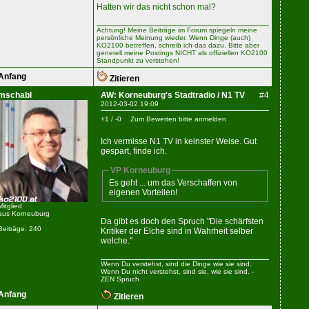
Hatten wir das nicht schon mal?
Achtung! Meine Beiträge im Forum spiegeln meine
persönliche Meinung wieder. Wenn Dinge (auch)
KO2100 betreffen, schreib ich das dazu. Bitte aber
generell meine Postings NICHT als offiziellen KO2100
Standpunkt zu verstehen!
Anfang
Zitieren
mschabl
AW: Korneuburg's Stadtradio / N1 TV
#4
2012-03-02 19:09
+1 / -0
Zum Bewerten bitte anmelden
Ich vermisse N1 TV in keinster Weise. Gut
gespart, finde ich.
VP Korneuburg
Es geht ... um das Verschaffen von
eigenen Vorteilen!
Mitglied
aus Korneuburg
Da gibt es doch den Spruch "Die schärfsten
Beiträge: 240
Kritiker der Elche sind in Wahrheit selber
welche."
Wenn Du verstehst, sind die Dinge wie sie sind.
Wenn Du nicht verstehst, sind sie, wie sie sind. -
ZEN Spruch
Anfang
Zitieren