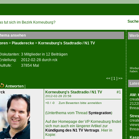
Suche
s tut sich im Bezirk Korneuburg?
hema ansehen
Werb
oren
>
Plauderecke
>
Korneuburg's Stadtradio / N1 TV
Diskutanten:
3 Mitglieder in 12 Beiträgen
Erstellung:
2012-02-28 durch rck
Aufrufe:
37854 Mal
Werbun
haben.
<< [ 1 ] >>
Late
Antworten
|
rck
Korneuburg's Stadtradio / N1 TV
#1
AW: K
2012-02-28 20:58
creat
+0 / -0
Zum Bewerten bitte anmelden
2122
threa
(Unterthema vom Thread
Syntegration
)
Stres
creat
Auf der Homepage der VP Korneuburg findet
views
sich nun auch ein längerer Artikel zur
threa
Kündigung des N1 TV Vertrags
. Hier in
Kopie:
Kaspe