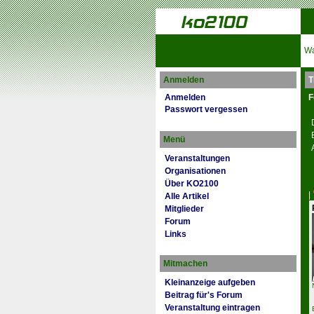
Wa
Anmelden
T
Anmelden
F
Passwort vergessen
Menü
Veranstaltungen
Organisationen
Über KO2100
|
Alle Artikel
Mitglieder
Forum
Links
Mitmachen
Kleinanzeige aufgeben
Beitrag für's Forum
Veranstaltung eintragen