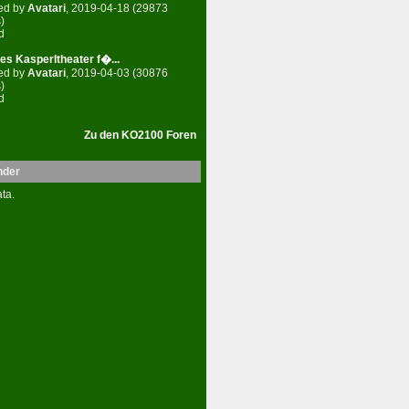
ed by
Avatari
, 2019-04-18 (29873
)
d
es Kasperltheater f�...
ed by
Avatari
, 2019-04-03 (30876
)
d
Zu den KO2100 Foren
nder
ta.