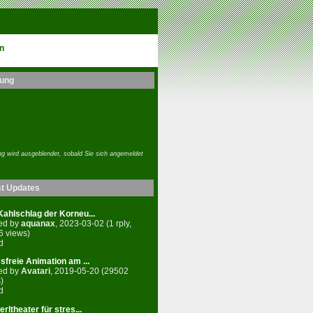
n
ung
g wird ausgeblendet, sobald Sie sich angemeldet
st Updates
ahlschlag der Korneu...
ed by
aquanax
, 2023-03-02 (1 rply,
6 views)
d
sfreie Animation am ...
ed by
Avatari
, 2019-05-20 (29502
)
d
rltheater für stres...