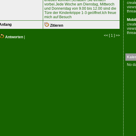
erleben können.Schauen Sie einfach
creat
vorbei.Jede Woche am Dienstag, Mittwoch
views
und Donnerstag von 9.00 bis 12.00 sind die
threa
Türe der Kinderkrippe 1-3 geöffnet.Ich freue
mich auf Besuch
Mobil
creat
Anfang
Zitieren
views
threa
<< [ 1 ] >>
Antworten
|
Kale
No da