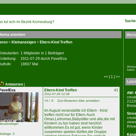
Suche
s tut sich im Bezirk Korneuburg?
hema ansehen
Werb
oren
>
Kleinanzeigen
>
Eltern-Kind Treffen
Diskutanten:
1 Mitglieder in 1 Beiträgen
Erstellung:
2011-07-29 durch PavelEva
Aufrufe:
18607 Mal
Werbun
haben.
<< [ 1 ] >>
Late
Antworten
|
PavelEva
Eltern-Kind Treffen
#1
AW: K
2011-07-29 12:38
creat
+0 / -0
Zum Bewerten bitte anmelden
2122
threa
Im August veranstallte ich Eltern - Kind
Stres
treffen nicht nur für Eltern.Auch
creat
Omas,Leihomas,Babysitter und alle,die mit
views
Kindern zu tun haben sind herzlich
Neueinsteiger
threa
willkommen.Es ist gut, wenn Kinder
zusammen spielen dürfen,die Gruppe
Beiträge: 3
Kaspe