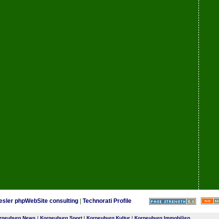
esler phpWebSite consulting
|
Technorati Profile
rneuburg News
|
Korneuburg Sport
|
Korneuburg Kultur
|
Korneuburg Immobilien