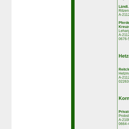
Ländl.
Ritzen
A-2112
Pferd
Kreuz
Leharg
A-2112
0676-
Hetz
Reitcl
Hetzm
A-211
02263
Korn
Privat
Probst
A-210
0664-