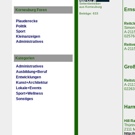
Seitenbetreiber
aus Korneuburg
Erns
Korneuburg Foren
Beiträge: 633
Plauderecke
Reitcl
Politik
Simons
Sport
A-2115
02576
Kleinanzeigen
Administratives
Reitve
A-211
Kategorien
Groß
Administratives
Ausbildung+Beruf
Entwicklungen
Reitst
Kunst+Architektur
A-211
Lokale+Events
02263
Sport+Wellness
Sonstiges
Harm
Hill R
Thürin
2111 
http:/