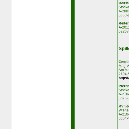
Reitst
Stocke
A-2003
0663-
Reite
A-201
02267
Spill
Gestü
Mag. A
Am Ma
2104 S
http:/
Pferde
Stocke
A-2104
0676-
RV Spi
Wiener
A-2104
0664-