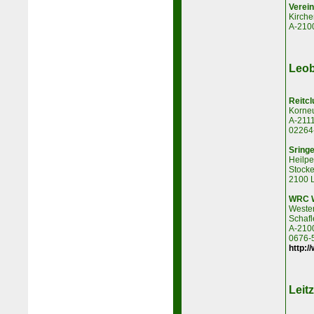
Verein
Kirche
A-210
Leob
Reitcl
Korneu
A-2111
02264
Sringe
Heilpe
Stocke
2100 
WRC W
Wester
Schafl
A-210
0676-
http:/
Leitz