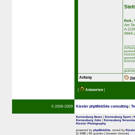
Stett
Reit-,
Am Tei
A-2100
0664-
Achtung
persönl
KO2100 
generel
KO2100
geänder
Anfang
Zit
|
Antworten
|
© 2006-2009
Kiesler phpWebSite consulting
|
Te
Korneuburg News
|
Korneuburg Sport
|
Korneuburg Jobs
|
Korneuburg Veransta
Kiesler Photography
powered by
phpWebSite
, tuned by
Kiesl
[3.3MB | 96 queries | browser chrome]