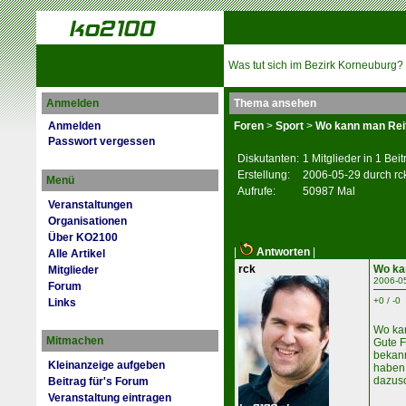
Was tut sich im Bezirk Korneuburg?
Anmelden
Thema ansehen
Anmelden
Foren
>
Sport
>
Wo kann man Rei
Passwort vergessen
Diskutanten:
1 Mitglieder in 1 Bei
Erstellung:
2006-05-29 durch rc
Menü
Aufrufe:
50987 Mal
Veranstaltungen
Organisationen
Über KO2100
|
Antworten
|
Alle Artikel
rck
Wo ka
Mitglieder
2006-0
Forum
+0 / -0
Links
Wo kan
Mitmachen
Gute F
bekann
Kleinanzeige aufgeben
haben,
dazusc
Beitrag für's Forum
Veranstaltung eintragen