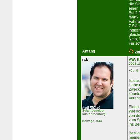
die St
einen 
Bus? D
fährt?
Fahrra
7 Stän
indisc
gleich
Nein, 
Für so
Anfang
Zit
rck
AW: K
2008-1
+0 / -0
Ist da
Habe m
Zweck 
könnte
Veran
Einen 
Seitenbetreiber
Wie k
aus Korneuburg
von de
zum Sp
Beiträge: 633
ins Be
Bezügl
meines