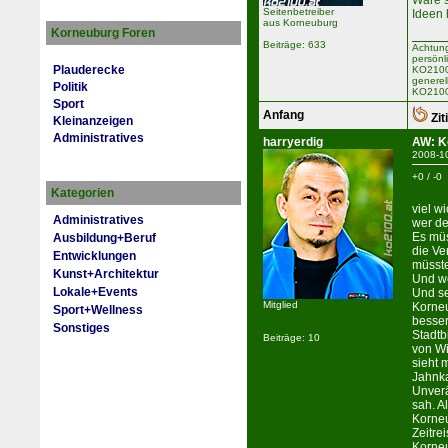
Wäre s
Seitenbetreiber
Ideen 
aus Korneuburg
Korneuburg Foren
Beiträge: 633
Achtung
persönl
Plauderecke
KO2100 
generel
Politik
KO2100
Sport
Anfang
Zit
Kleinanzeigen
Administratives
harryerdig
AW: K
2008-1
+0 / -0
Kategorien
viel w
Administratives
wer de
Es müs
Ausbildung+Beruf
die Ve
Entwicklungen
müsste
Kunst+Architektur
Und we
Lokale+Events
Und se
Mitglied
Korneu
Sport+Wellness
besser
Sonstiges
Stadt
Beiträge: 10
von Wi
sieht 
Jahnka
Unverä
sah. A
Korneu
Zeitre
Korneu