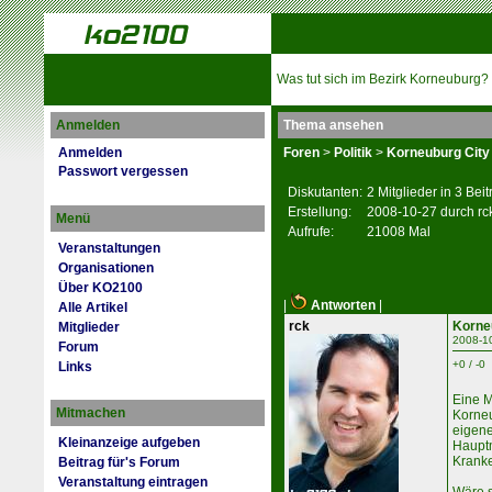
Was tut sich im Bezirk Korneuburg?
Anmelden
Thema ansehen
Anmelden
Foren
>
Politik
>
Korneuburg City
Passwort vergessen
Diskutanten:
2 Mitglieder in 3 Bei
Erstellung:
2008-10-27 durch rc
Menü
Aufrufe:
21008 Mal
Veranstaltungen
Organisationen
Über KO2100
|
Antworten
|
Alle Artikel
rck
Korne
Mitglieder
2008-1
Forum
+0 / -0
Links
Eine M
Mitmachen
Korneu
eigene
Kleinanzeige aufgeben
Hauptm
Kranke
Beitrag für's Forum
Veranstaltung eintragen