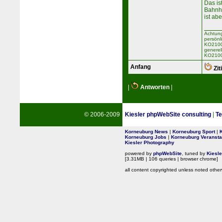
Das is
Bahnho
ist abe
Achtung
persönl
KO2100 
generel
KO2100
Anfang
Zit
|
Antworten
|
© 2006-2009
Kiesler phpWebSite consulting
|
Te
Korneuburg News
|
Korneuburg Sport
|
Korneuburg Jobs
|
Korneuburg Veransta
Kiesler Photography
powered by
phpWebSite
, tuned by
Kiesl
[3.31MB | 106 queries | browser chrome]
all content copyrighted unless noted other