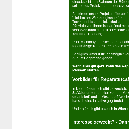
eingebracht - im Rahmen der BürgerI
soll dieses Projekt nun umge­setzt w
Bei einem ersten Projekttreffen am 12
"Helden am Werkzeugkasten" in der
Techniker bis zum Holzschnitzer und
Für viele von ihnen ist das "erst mal
selbstverständlich - mit oder ohne U
YouTube-Tutorials).
Rudi Michlmayr hat sich bereit erklär
regelmäßige Reparaturcafes zur Ver
Bezüglich Unterstützungsmöglichkeit
August Gespräche geben.
Wenn alles gut geht, kann das Rep
Rahmen starten.
Vorbilder für Reparaturca
In Niederösterreich gibt es vergleic
St. Valentin
(organisiert von der Volk
organisiert) und in Vösendorf (wech
hat sich eine Initiative gegründet.
Und natürlich gibt es auch
in Wien
be
Interesse geweckt? - Dann