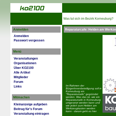
Was tut sich im Bezirk Korneuburg?
Anmelden
Reparaturcafe: Helden am Werkz
Anmelden
Passwort vergessen
Menü
Veranstaltungen
Organisationen
Über KO2100
Alle Artikel
Mitglieder
Forum
Im Rahmen der
Links
BürgerInnenbeteiligung soll in
Korneuburg ein
"Reparaturcafe" gegründet
Mitmachen
werden. Was das ist, wie ein
Reparaturcafe in Korneuburg
umgesetzt werden kann und
Kleinanzeige aufgeben
wie jede/r zum Helden am
Werkzeugkasten werden
Beitrag für's Forum
kann - darum geht es hier
Veranstaltung eintragen
organisiert