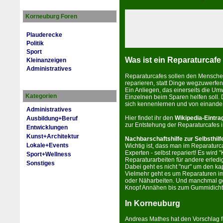
Korneuburg Foren
Plauderecke
Politik
Sport
Was ist ein Reparaturcafe
Kleinanzeigen
Administratives
Reparaturcafes sollen den Men­schen
reparieren, statt Dinge wegzuwerfe
Ein Anliegen, das ein­erseits die Um
Kategorien
Einzelnen beim Sparen helfen soll
sich kennenlernen und von einander
Administratives
Hier fin­det ihr den
Wikipedia-Eintra
Ausbildung+Beruf
zur Entstehung der Reparaturcafes 
Entwicklungen
Kunst+Architektur
Nachbarschaftshilfe zur Selbsthilf
Lokale+Events
Wichtig ist, dass man im Reparaturc
Experten - selbst repariert! Es wir
Sport+Wellness
Reparaturarbeiten für an­dere erledig
Sonstiges
Dabei geht es nicht "nur" um den ka
Vielmehr geht es um Reparaturen im
oder Näharbeiten. Und manchmal ge
Knopf Annähen bis zum Gummidicht
In Korneuburg
Andreas Mathes hat den Vorschlag fü