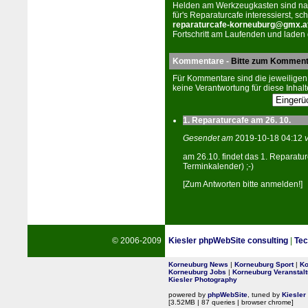
Helden am Werkzeugkasten sind natür
für's Reparaturcafe interessierst, sch
reparaturcafe-korneuburg@gmx.a
Fortschritt am Laufenden und laden 
Kommentare -
Bitte zum Komment
Für Kommentare sind die jeweiligen
keine Verantwortung für diese Inhalt
1. Reparaturcafe am 26. 10.
Gesendet am
2019-10-18 04:12
am 26.10. findet das 1. Reparatur
Terminkalender) ;-)
[Zum Antworten bitte anmelden!]
© 2006-2009
Kiesler phpWebSite consulting
|
Tec
Korneuburg News
|
Korneuburg Sport
|
Ko
Korneuburg Jobs
|
Korneuburg Veranstal
Kiesler Photography
powered by
phpWebSite
, tuned by
Kiesler
[3.52MB | 87 queries | browser chrome]