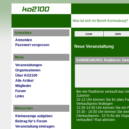
Was tut sich im Bezirk Korneuburg?
Anmelden
Liste
Jahr
Anmelden
Passwort vergessen
Neue Veranstaltung
Menü
KORNEUBURG: Radbörse: Geld 
Veranstaltungen
Organisationen
Über KO2100
Alle Artikel
Mitglieder
Forum
Bei der Radbörse verkauft das U
Zubehör:
Links
10-12 Uhr können Sie Ihr altes F
Verkaufspreis festlegen
13:30-14:30 Uhr können Sie ein 
Mitmachen
15:30 - 16:00 Uhr können Sie den 
(Verkaufspreis - 10 % für die Organ
Kleinanzeige aufgeben
verkauftes"-Rad abholen
Beitrag für's Forum
Veranstaltung eintragen