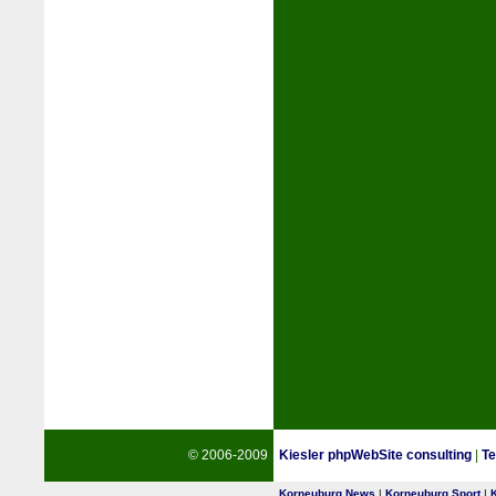
© 2006-2009
Kiesler phpWebSite consulting
|
Te
Korneuburg News
|
Korneuburg Sport
|