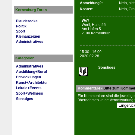
Anmeldung?:
Nein, nic
Kosten:
Nein, Gra
Korneuburg Foren
Wo?
Plauderecke
Werft, Halle 55
Politik
Am Hafen 5
Sport
2100 Korneuburg
Kleinanzeigen
Administratives
15:30 - 16:00
2020-02-28
Kategorien
Administratives
Sonstiges
Ausbildung+Beruf
Entwicklungen
Kunst+Architektur
Lokale+Events
Kommentare -
Bitte zum Kommen
Sport+Wellness
Für Kommentare sind die jeweiligen
Sonstiges
übernehmen keine Verantwortung fü