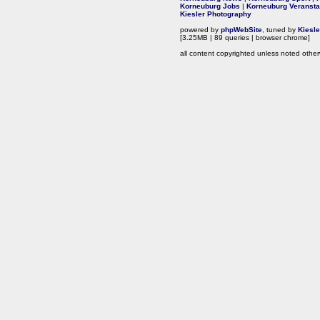
Korneuburg Jobs
|
Korneuburg Veransta
Kiesler Photography
powered by
phpWebSite
, tuned by
Kiesl
[3.25MB | 89 queries | browser chrome]
all content copyrighted unless noted other