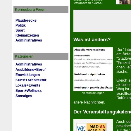
einfacher zu nutzen.
Korneuburg Foren
Plauderecke
Politik
Sport
Kleinanzeigen
Was ist anders?
Administratives
Die "Tit
am Anfa
Kategorien
"Stadtve
"Freizei
Administratives
chen lie
Ausbildung+Beruf
Sache.
Entwicklungen
Gleich s
Kunst+Architektur
aktuelle
Lokale+Events
Weg ist a
Sport+Wellness
Veranstaltungen
Scrollte
Sonstiges
Dafür k
ältere Nachrichten.
Der Veranstaltungskalen
Auch der
prak­tisc
auf der S