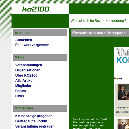
Was tut sich im Bezirk Korneuburg?
Anmelden
Korneuburgs neue Homepage
Anmelden
Passwort vergessen
Menü
Veranstaltungen
Organisationen
Über KO2100
Alle Artikel
Mitglieder
Forum
Links
Mitmachen
Kleinanzeige aufgeben
Seit kurzem hat die Stadt
Beitrag für's Forum
Korneuburg eine neue
Homepage. Sie ist nun
Veranstaltung eintragen
moderner und etwas