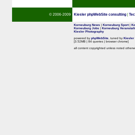
© 2006-2009
Kiesler phpWebSite consulting
|
Tec
Korneuburg News
|
Korneuburg Sport
|
Ko
Korneuburg Jobs
|
Korneuburg Veranstal
Kiesler Photography
powered by
phpWebSite
, tuned by
Kiesler
[3.52MB | 84 queries | browser chrome]
all content copyrighted unless noted otherw