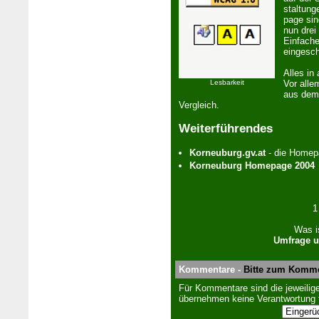
stal­tun
page sin
nun drei
Einfache
eingesch
Alles in
Lesbarkeit
Vor alle
aus dem 
Vergleich.
Weiterführendes
Kor­neu­burg.gv.at
- die Home­pa
Kor­neu­burg Home­page 2004
1
Was i
Umfrage u
Kommentare -
Bitte zum Komme
Für Kommentare sind die jeweilige
übernehmen keine Verantwortung f