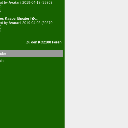
ed by
Avatari
, 2019-04-18 (29863
)
d
es Kasperltheater f�...
ed by
Avatari
, 2019-04-03 (30870
)
d
Zu den KO2100 Foren
nder
ta.