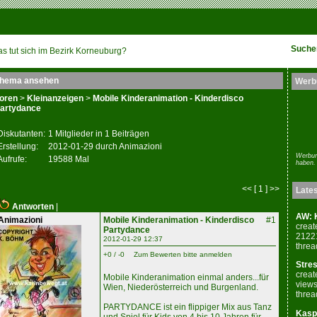
Suche
s tut sich im Bezirk Korneuburg?
hema ansehen
Werb
oren
>
Kleinanzeigen
>
Mobile Kinderanimation - Kinderdisco
artydance
Diskutanten:
1 Mitglieder in 1 Beiträgen
Erstellung:
2012-01-29 durch Animazioni
Werbun
Aufrufe:
19588 Mal
haben.
<< [ 1 ] >>
Late
Antworten
|
AW: K
Animazioni
Mobile Kinderanimation - Kinderdisco
#1
creat
Partydance
2122
2012-01-29 12:37
threa
+0 / -0
Zum Bewerten bitte anmelden
Stres
creat
Mobile Kinderanimation einmal anders...für
views
Wien, Niederösterreich und Burgenland.
threa
PARTYDANCE ist ein flippiger Mix aus Tanz
Kaspe