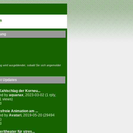
n
ung
g wird ausgeblendet, sobald Sie sich angemeldet
st Updates
ahlschlag der Korneu...
ed by
aquanax
, 2023-03-02 (1 rply,
1 views)
d
sfreie Animation am ...
ed by
Avatari
, 2019-05-20 (29494
)
d
rltheater für stres...