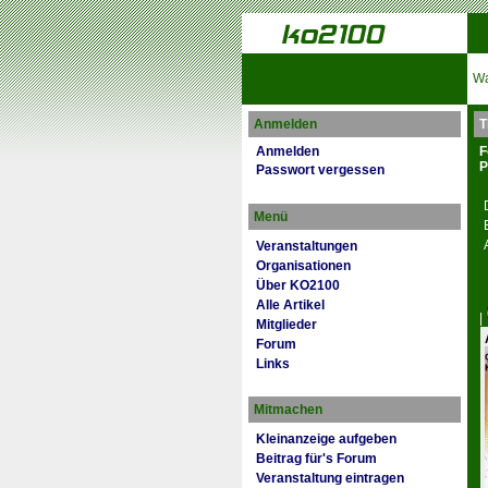
Wa
Anmelden
T
Anmelden
F
P
Passwort vergessen
Menü
Veranstaltungen
Organisationen
Über KO2100
Alle Artikel
|
Mitglieder
Forum
Links
Mitmachen
Kleinanzeige aufgeben
Beitrag für's Forum
Veranstaltung eintragen