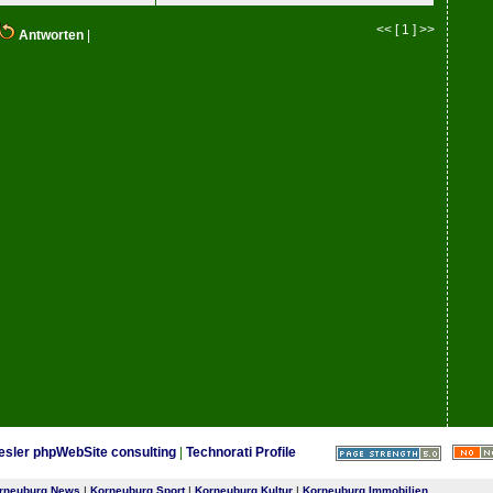
<< [ 1 ] >>
Antworten
|
esler phpWebSite consulting
|
Technorati Profile
rneuburg News
|
Korneuburg Sport
|
Korneuburg Kultur
|
Korneuburg Immobilien