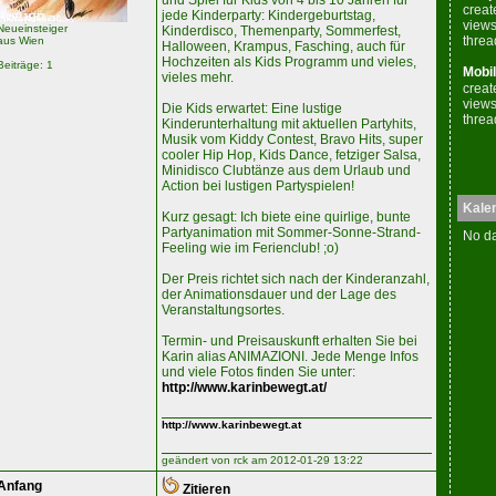
und Spiel für Kids von 4 bis 10 Jahren für
creat
jede Kinderparty: Kindergeburtstag,
views
Neueinsteiger
Kinderdisco, Themenparty, Sommerfest,
threa
aus Wien
Halloween, Krampus, Fasching, auch für
Hochzeiten als Kids Programm und vieles,
Beiträge: 1
Mobil
vieles mehr.
creat
views
Die Kids erwartet: Eine lustige
threa
Kinderunterhaltung mit aktuellen Partyhits,
Musik vom Kiddy Contest, Bravo Hits, super
cooler Hip Hop, Kids Dance, fetziger Salsa,
Minidisco Clubtänze aus dem Urlaub und
Action bei lustigen Partyspielen!
Kale
Kurz gesagt: Ich biete eine quirlige, bunte
Partyanimation mit Sommer-Sonne-Strand-
No da
Feeling wie im Ferienclub! ;o)
Der Preis richtet sich nach der Kinderanzahl,
der Animationsdauer und der Lage des
Veranstaltungsortes.
Termin- und Preisauskunft erhalten Sie bei
Karin alias ANIMAZIONI. Jede Menge Infos
und viele Fotos finden Sie unter:
http://www.karinbewegt.at/
http://www.karinbewegt.at
geändert von rck am 2012-01-29 13:22
Anfang
Zitieren