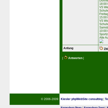
Donne
18:00 
VS Wes
Schulw
Freita
15:00 
VS Wo
Schulw
Samst
10:00 
Sportz
Alte A
Anfang
Zit
|
Antworten
|
© 2006-2009
Kiesler phpWebSite consulting
|
Te
Korneuburg News
|
Korneuburg Sport
|