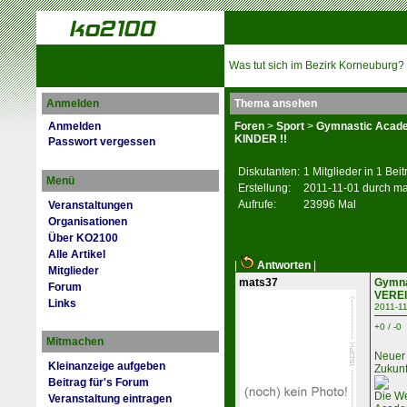
Was tut sich im Bezirk Korneuburg?
Anmelden
Thema ansehen
Anmelden
Foren
>
Sport
>
Gymnastic Acad
KINDER !!
Passwort vergessen
Diskutanten:
1 Mitglieder in 1 Bei
Menü
Erstellung:
2011-11-01 durch m
Aufrufe:
23996 Mal
Veranstaltungen
Organisationen
Über KO2100
Alle Artikel
|
Antworten
|
Mitglieder
mats37
Gymna
Forum
VEREI
Links
2011-11
+0 / -0
Mitmachen
Neuer 
Kleinanzeige aufgeben
Zukunf
Beitrag für's Forum
Die We
Veranstaltung eintragen