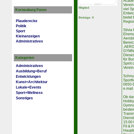
Academ
Verein
Mitglied
viel S
Korneuburg Foren
Entwic
bietet
Beiträge: 6
Plauderecke
Region
Politik
Silvia
Sport
Ehema
Kleinanzeigen
Aerobi
Administratives
Bereic
,AERO
GYMN
Dieses
Kategorien
für Bu
Spirit 
Administratives
Verein
Ausbildung+Beruf
Schnu
Entwicklungen
Sportl
Kunst+Architektur
0650 
Lokale+Events
e.mail
Sport+Wellness
Ob das
Sonstiges
Hobbys
Gymnas
beste
Traini
Diеns
15:00 
Fit & 
Haupts