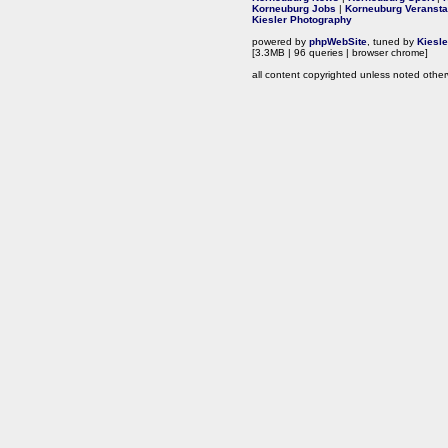
Korneuburg Jobs
|
Korneuburg Veransta
Kiesler Photography
powered by
phpWebSite
, tuned by
Kiesl
[3.3MB | 96 queries | browser chrome]
all content copyrighted unless noted other