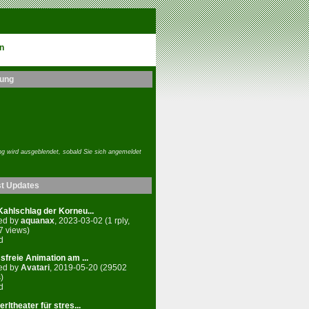
n
ung
g wird ausgeblendet, sobald Sie sich angemeldet
st Updates
ahlschlag der Korneu...
ed by
aquanax
, 2023-03-02 (1 rply,
7 views)
d
sfreie Animation am ...
ed by
Avatari
, 2019-05-20 (29502
)
d
rltheater für stres...