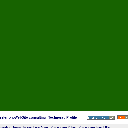
esler phpWebSite consulting
|
Technorati Profile
rneuburg News
|
Korneuburg Sport
|
Korneuburg Kultur
|
Korneuburg Immobilien