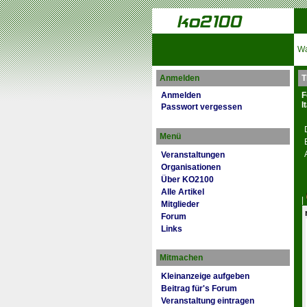
Wa
Anmelden
T
Anmelden
F
I
Passwort vergessen
Menü
Veranstaltungen
Organisationen
Über KO2100
Alle Artikel
|
Mitglieder
Forum
Links
Mitmachen
Kleinanzeige aufgeben
Beitrag für's Forum
Veranstaltung eintragen