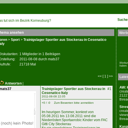
Suche
s tut sich im Bezirk Korneuburg?
hema ansehen
Werb
oren
>
Sport
>
Trainigslager Sportler aus Stockerau in Cesenatico
taly
Diskutanten:
1 Mitglieder in 1 Beiträgen
Erstellung:
2011-08-08 durch mats37
Werbun
Aufrufe:
21718 Mal
haben.
<< [ 1 ] >>
Late
Antworten
|
AW: K
mats37
Trainigslager Sportler aus Stockerau in
#1
creat
Cesenatico Italy
2122
2011-08-08 22:05
threa
+0 / -0
Zum Bewerten bitte anmelden
Stres
creat
Im heurigen Sommer, konkret von
views
05.08.2011 bis 13.08.2011 sind die
threa
Niederösterr.Sportaerobic Kinder vom FAC
Gitti City Stockerau
Kaspe