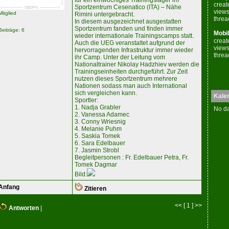
für ein einwöchiges Trainingslager im
creat
Sportzentrum Cesenatico (ITA) – Nähe
views
Mitglied
Rimini untergebracht.
threa
In diesem ausgezeichnet ausgestatten
Sportzentrum fanden und finden immer
Beiträge: 6
Mobil
wieder internationale Trainingscamps statt.
creat
Auch die UEG veranstaltet aufgrund der
views
hervorragenden Infrastruktur immer wieder
threa
ihr Camp. Unter der Leitung vom
Nationaltrainer Nikolay Hadzhiev werden die
Trainingseinheiten durchgeführt. Zur Zeit
nutzen dieses Sportzentrum mehrere
Nationen sodass man auch International
sich vergleichen kann.
Kale
Sportler:
1. Nadja Grabler
No da
2. Vanessa Adamec
3. Conny Wriesnig
4. Melanie Puhm
5. Saskia Tomek
6. Sara Edelbauer
7. Jasmin Strobl
Begleitpersonen : Fr. Edelbauer Petra, Fr.
Tomek Dagmar
Bild:
Anfang
Zitieren
<< [ 1 ] >>
Antworten
|