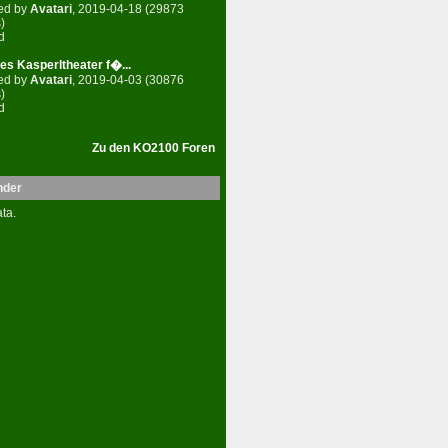
ed by
Avatari
, 2019-04-18 (29873
)
d
es Kasperltheater f�...
ed by
Avatari
, 2019-04-03 (30876
)
d
Zu den KO2100 Foren
nder
ta.