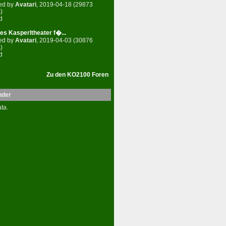
ed by
Avatari
, 2019-04-18 (29873
)
d
es Kasperltheater f�...
ed by
Avatari
, 2019-04-03 (30876
)
d
Zu den KO2100 Foren
nder
ta.