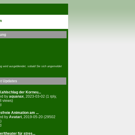
n
ung
g wird ausgeblendet, sobald Sie sich angemeldet
st Updates
ahlschlag der Korneu...
ed by
aquanax
, 2023-03-02 (1 rply,
8 views)
d
sfreie Animation am ...
ed by
Avatari
, 2019-05-20 (29502
)
d
rltheater für stres...