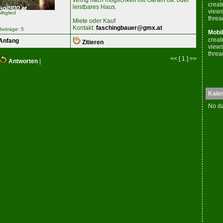
Whng nach möglichkeit mit Garten oä. oder
creat
leistbares Haus.
views
Mitglied
threa
Miete oder Kauf
Kontakt:
faschingbauer@gmx.at
Beiträge: 5
Mobil
creat
Anfang
Zitieren
views
threa
<< [ 1 ] >>
Antworten
|
Kale
No da