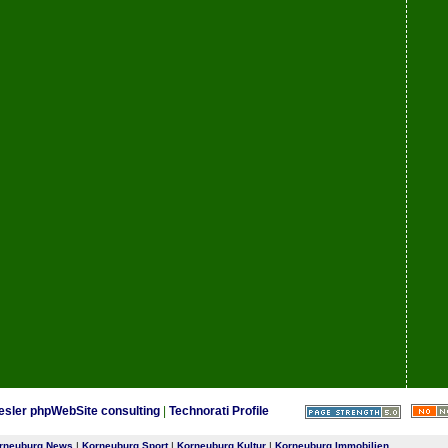
esler phpWebSite consulting
|
Technorati Profile
rneuburg News
|
Korneuburg Sport
|
Korneuburg Kultur
|
Korneuburg Immobilien