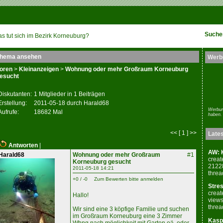
Suche
s tut sich im Bezirk Korneuburg?
hema ansehen
Werb
oren
>
Kleinanzeigen
>
Wohnung oder mehr Großraum Korneuburg
esucht
Diskutanten:
1 Mitglieder in 1 Beiträgen
Erstellung:
2011-05-18 durch Harald68
Werbun
Aufrufe:
18682 Mal
haben.
<< [ 1 ] >>
Late
Antworten
|
AW: K
Harald68
Wohnung oder mehr Großraum
#1
creat
Korneuburg gesucht
2122
2011-05-18 14:21
threa
+0 / -0
Zum Bewerten bitte anmelden
Stres
creat
Hallo!
views
threa
Wir sind eine 3 köpfige Familie und suchen
im Großraum Korneuburg eine 3 Zimmer
Kaspe