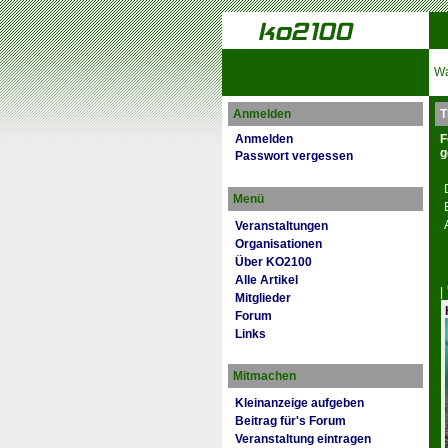
Wa
Anmelden
T
Anmelden
F
g
Passwort vergessen
Menü
Veranstaltungen
Organisationen
Über KO2100
Alle Artikel
|
Mitglieder
Forum
Links
Mitmachen
Kleinanzeige aufgeben
Beitrag für's Forum
Veranstaltung eintragen