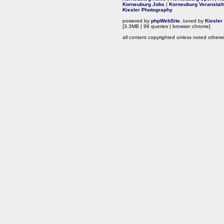
Korneuburg Jobs
|
Korneuburg Veranstal
Kiesler Photography
powered by
phpWebSite
, tuned by
Kiesler
[3.3MB | 96 queries | browser chrome]
all content copyrighted unless noted otherw