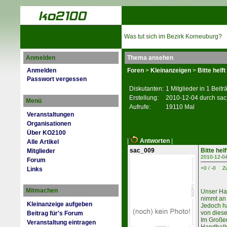
Was tut sich im Bezirk Korneuburg?
Anmelden
Thema ansehen
Anmelden
Foren
>
Kleinanzeigen
>
Bitte helf
Passwort vergessen
Diskutanten:
1 Mitglieder in 1 Beit
Erstellung:
2010-12-04 durch sa
Menü
Aufrufe:
19110 Mal
Veranstaltungen
Organisationen
Über KO2100
|
Antworten
|
Alle Artikel
sac_009
Bitte hel
Mitglieder
2010-12-0
Forum
+0 / -0
Z
Links
Mitmachen
Unser Ha
nimmt an 
Kleinanzeige aufgeben
Jedoch ha
von diese
Beitrag für's Forum
Im Große
Veranstaltung eintragen