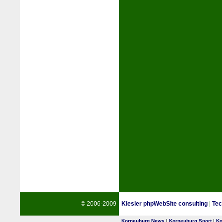
© 2006-2009
Kiesler phpWebSite consulting
|
Tec
Korneuburg News
|
Korneuburg Sport
|
Ko