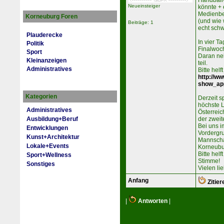
Handball
Neueinsteiger
könnte + 
Medienbe
Korneuburg Foren
(und wie 
Beiträge: 1
echt schw
Plauderecke
In vier T
Politik
Finalwoc
Sport
Daran ne
Kleinanzeigen
teil.
Administratives
Bitte helf
http://w
show_ap
Kategorien
Derzeit s
höchste L
Administratives
Österreic
Ausbildung+Beruf
der zwei
Bei uns i
Entwicklungen
Vordergru
Kunst+Architektur
Mannscha
Lokale+Events
Korneubur
Bitte helf
Sport+Wellness
Stimme!
Sonstiges
Vielen li
Anfang
Zitier
|
Antworten
|