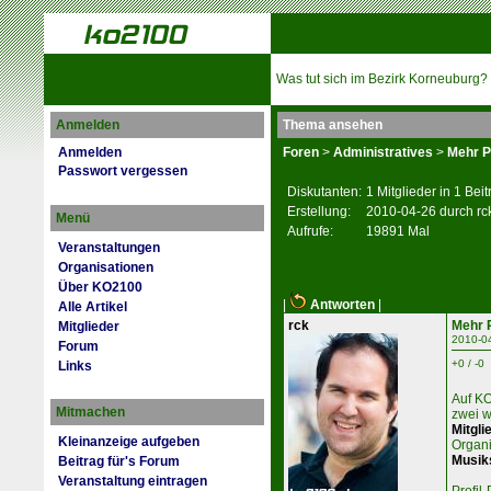
Was tut sich im Bezirk Korneuburg?
Anmelden
Thema ansehen
Anmelden
Foren
>
Administratives
>
Mehr P
Passwort vergessen
Diskutanten:
1 Mitglieder in 1 Bei
Erstellung:
2010-04-26 durch rc
Menü
Aufrufe:
19891 Mal
Veranstaltungen
Organisationen
Über KO2100
|
Antworten
|
Alle Artikel
rck
Mehr P
Mitglieder
2010-0
Forum
+0 / -0
Links
Auf KO
Mitmachen
zwei w
Mitgli
Kleinanzeige aufgeben
Organi
Musik
Beitrag für's Forum
Veranstaltung eintragen