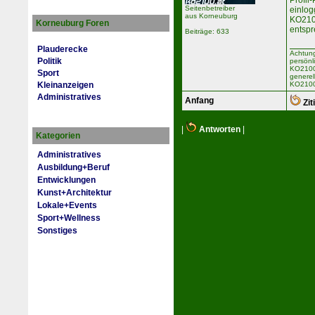
Profil
Seitenbetreiber
einlog
aus Korneuburg
KO2100
Korneuburg Foren
entspr
Beiträge: 633
Plauderecke
Achtung
Politik
persönl
KO2100 
Sport
generel
KO2100
Kleinanzeigen
Administratives
Anfang
Zit
|
Antworten
|
Kategorien
Administratives
Ausbildung+Beruf
Entwicklungen
Kunst+Architektur
Lokale+Events
Sport+Wellness
Sonstiges