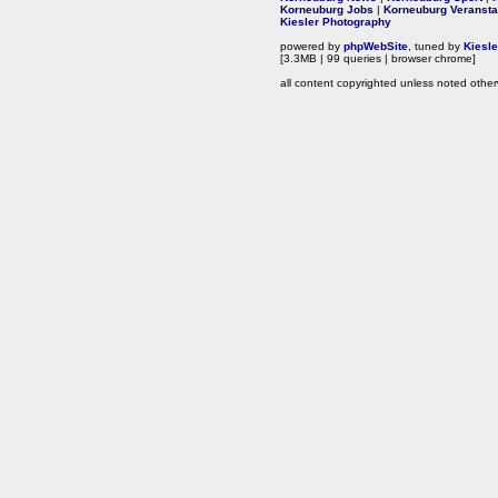
Korneuburg Jobs
|
Korneuburg Veransta
Kiesler Photography
powered by
phpWebSite
, tuned by
Kiesl
[3.3MB | 99 queries | browser chrome]
all content copyrighted unless noted other