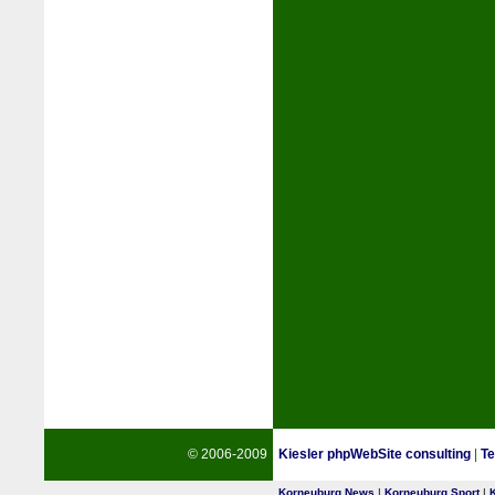
© 2006-2009
Kiesler phpWebSite consulting
|
Te
Korneuburg News
|
Korneuburg Sport
|