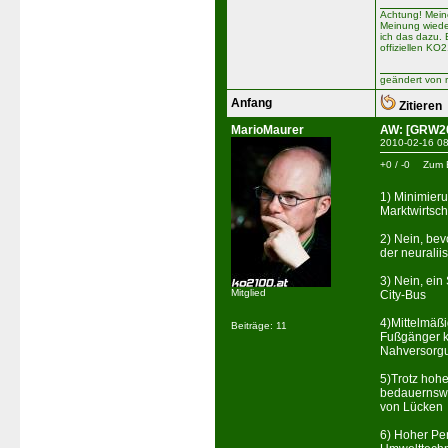
Achtung! Mein
Meinung wiede
ich das dazu. 
offiziellen KO
geändert von 
Anfang
Zitieren
MarioMaurer
AW: [GRW20
2010-02-16 08
+0 / -0
Zum 
1) Minimier
Marktwirtsch
2) Nein, be
der neuralii
3) Nein, ein
Mitglied
City-Bus
4)Mittelmäß
Beiträge: 11
Fußgänger k
Nahversorg
5)Trotz hoh
bedauernswe
von Lücken
6) Hoher Pen