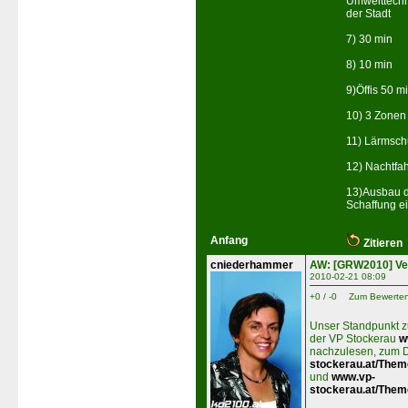
Umwelttechn
der Stadt
7) 30 min
8) 10 min
9)Öffis 50 m
10) 3 Zonen
11) Lärmsch
12) Nachtfah
13)Ausbau de
Schaffung e
Anfang
Zitieren
cniederhammer
AW: [GRW2010] Ve
2010-02-21 08:09
+0 / -0
Zum Bewerten
Unser Standpunkt z
der VP Stockerau
w
nachzulesen, zum
stockerau.at/Them
und
www.vp-
stockerau.at/Them