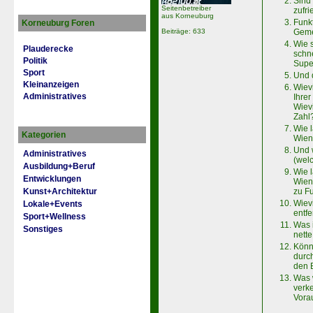
Sind 
Seitenbetreiber
zufr
aus Korneuburg
Funkt
Korneuburg Foren
Beiträge: 633
Geme
Wie 
Plauderecke
schne
Politik
Supe
Sport
Und 
Kleinanzeigen
Wiev
Administratives
Ihre
Wievi
Zahl
Wie 
Kategorien
Wien
Und 
Administratives
(wel
Ausbildung+Beruf
Wie 
Entwicklungen
Wien 
Kunst+Architektur
zu F
Wiev
Lokale+Events
entfe
Sport+Wellness
Was 
Sonstiges
nett
Könn
durc
den 
Was w
verk
Vora