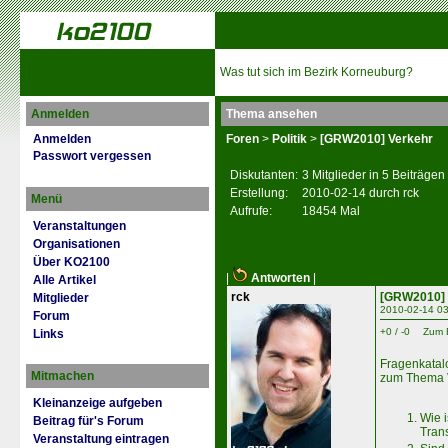
Was tut sich im Bezirk Korneuburg?
Anmelden
Thema ansehen
Anmelden
Foren
>
Politik
>
[GRW2010] Verkehr
Passwort vergessen
Diskutanten:
3 Mitglieder in 5 Beiträgen
Erstellung:
2010-02-14 durch rck
Menü
Aufrufe:
18454 Mal
Veranstaltungen
Organisationen
Über KO2100
|
Antworten
|
Alle Artikel
rck
[GRW2010] 
Mitglieder
2010-02-14 03
Forum
+0 / -0
Zum 
Links
Fragenkatalo
Mitmachen
zum Thema V
Kleinanzeige aufgeben
Wie i
Beitrag für's Forum
Tran
Veranstaltung eintragen