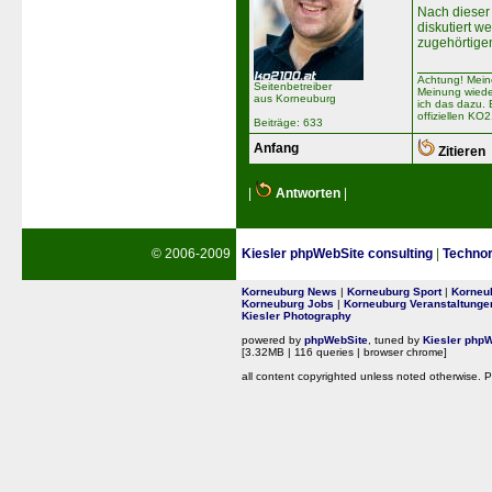
Nach dieser
diskutiert w
zugehörtigen 
Achtung! Mein
Seitenbetreiber
Meinung wiede
aus Korneuburg
ich das dazu. 
offiziellen KO
Beiträge: 633
Anfang
Zitieren
|
Antworten
|
© 2006-2009
Kiesler phpWebSite consulting
|
Technora
Korneuburg News
|
Korneuburg Sport
|
Korneub
Korneuburg Jobs
|
Korneuburg Veranstaltunge
Kiesler Photography
powered by
phpWebSite
, tuned by
Kiesler phpW
[3.32MB | 116 queries | browser chrome]
all content copyrighted unless noted otherwise. P