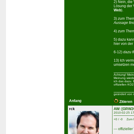
2) Nein, die
Lösung der 
Web
).
3)
zum Thema
Aussage fin
4)
zum Thema
5) dazu kann
hier von de
6-12)
dazu f
13) Ich verm
umsetzen mö
Achtung! Mein
Meinung wiede
ich das dazu. 
offiziellen KO
geändert von 
Anfang
Zitieren
rck
AW: [GRW20
2010-02-25 17
+0 / -0
Zum 
--- offiziell