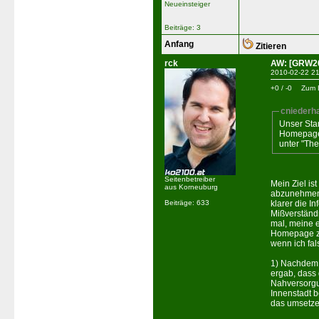
Neueinsteiger
Beiträge: 3
Anfang
Zitieren
rck
AW: [GRW20
2010-02-22 21
+0 / -0
Zum 
cnieder
Unser Sta
Homepage
unter "Th
Seitenbetreiber
Mein Ziel is
aus Korneuburg
abzunehmen 
klarer die I
Beiträge: 633
Mißverständ
mal, meine 
Homepage zu 
wenn ich fal
1) Nachdem
ergab, dass 
Nahversorgu
Innenstadt b
das umsetze