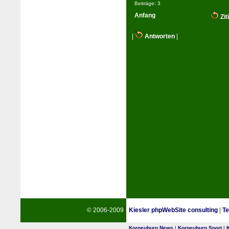
Beiträge: 3
Anfang
Zit
|
Antworten
|
© 2006-2009
Kiesler phpWebSite consulting
|
Te
Korneuburg News
|
Korneuburg Sport
|