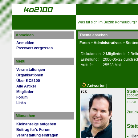
Was tut sich im Bezirk Korneuburg?
Anmelden
Thema ansehen
Anmelden
Foren
>
Administratives
>
Stettn
Passwort vergessen
Diskutanten:
2 Mitglieder in 2 Bei
Erstellung:
2006-05-22 durch rc
Menü
Aufrufe:
25528 Mal
Veranstaltungen
Organisationen
Über KO2100
|
Antworten
|
Alle Artikel
rck
Stett
Mitglieder
2006-0
Forum
+0 / -0
Links
Zurüc
Mitmachen
Kleinanzeige aufgeben
Stet
Beitrag für's Forum
Veranstaltung eintragen
Gem