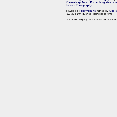
Korneuburg Jobs
|
Korneuburg Veransta
Kiesler Photography
powered by
phpWebSite
, tuned by
Kiesl
[3.3MB | 104 queries | browser chrome]
all content copyrighted unless noted other