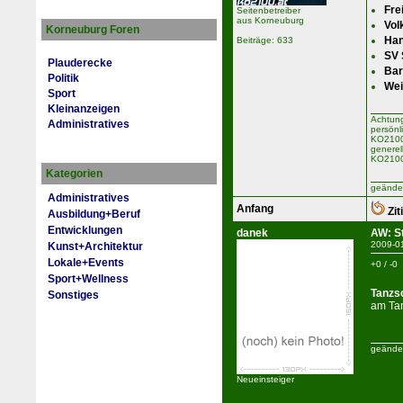
Fre
Seitenbetreiber
aus Korneuburg
Vol
Korneuburg Foren
Han
Beiträge: 633
SV 
Plauderecke
Bar
Politik
Wei
Sport
Kleinanzeigen
Achtung
Administratives
persönl
KO2100 
generel
KO2100
Kategorien
geänder
Administratives
Anfang
Zit
Ausbildung+Beruf
Entwicklungen
danek
AW: S
2009-0
Kunst+Architektur
Lokale+Events
+0 / -0
Sport+Wellness
Tanzs
Sonstiges
am Tan
geänder
Neueinsteiger