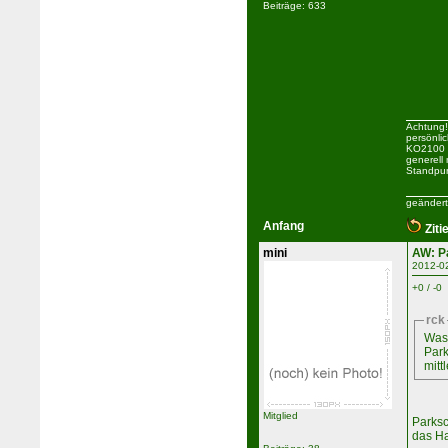
Beiträge: 633
Achtung!
persönli
KO2100 b
generell
Standpun
geändert
Anfang
Ziti
mini
AW: P
2012-0
+0 / -0
rck
Was 
Park
mitt
Mitglied
Parksc
das H