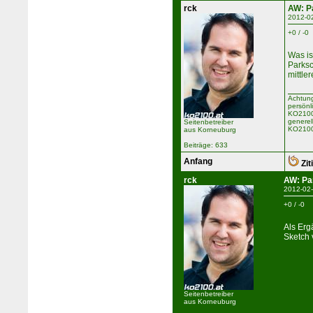
rck
AW: P
2012-0
+0 / -0
Was is
Parksc
mittle
Achtung
persönl
KO2100 
generel
Seitenbetreiber
KO2100
aus Korneuburg
Beiträge: 633
Anfang
Zit
rck
AW: Pa
2012-02-
+0 / -0
Als Erg
Sketch 
Seitenbetreiber
aus Korneuburg