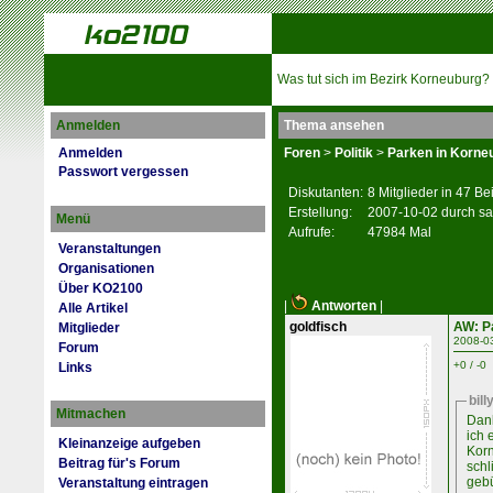
Was tut sich im Bezirk Korneuburg?
Anmelden
Thema ansehen
Anmelden
Foren
>
Politik
>
Parken in Korne
Passwort vergessen
Diskutanten:
8 Mitglieder in 47 Be
Erstellung:
2007-10-02 durch s
Menü
Aufrufe:
47984 Mal
Veranstaltungen
Organisationen
Über KO2100
|
Antworten
|
Alle Artikel
goldfisch
AW: P
Mitglieder
2008-0
Forum
+0 / -0
Links
bil
Mitmachen
Dank
ich 
Kleinanzeige aufgeben
Kor
Beitrag für's Forum
schl
gebü
Veranstaltung eintragen