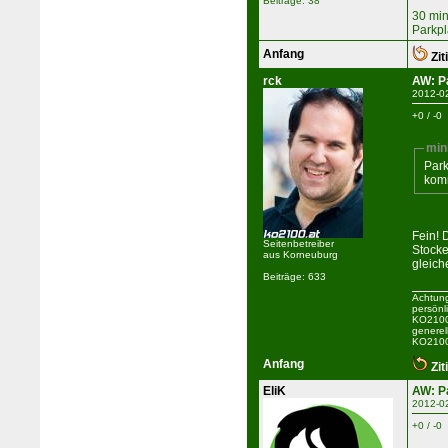
Beiträge: 38
30 min
Parkpl
Anfang
Zit
rck
AW: P
2012-0
+0 / -0
min
Park
kom
Fein! 
Seitenbetreiber
Stocke
aus Korneuburg
gleic
Beiträge: 633
Achtung
persönl
KO2100 
generel
KO2100
Anfang
Zit
EliK
AW: P
2012-0
+0 / -0