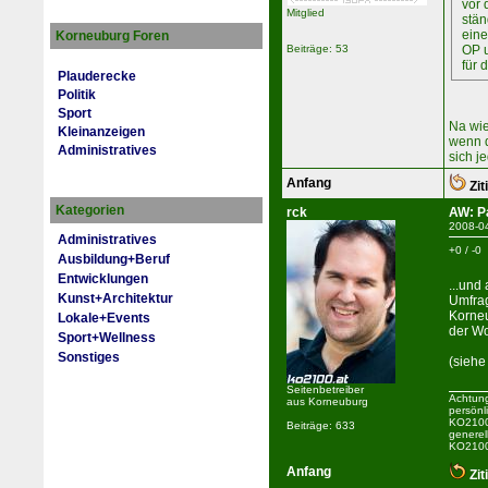
vor 
Mitglied
stän
eine
Korneuburg Foren
Beiträge: 53
OP u
für 
Plauderecke
Politik
Sport
Na wie
Kleinanzeigen
wenn d
Administratives
sich j
Anfang
Zit
Kategorien
rck
AW: P
2008-0
Administratives
+0 / -0
Ausbildung+Beruf
Entwicklungen
...und
Kunst+Architektur
Umfra
Korneu
Lokale+Events
der W
Sport+Wellness
Sonstiges
(sieh
Seitenbetreiber
Achtung
aus Korneuburg
persönl
KO2100 
Beiträge: 633
generel
KO2100
Anfang
Zit