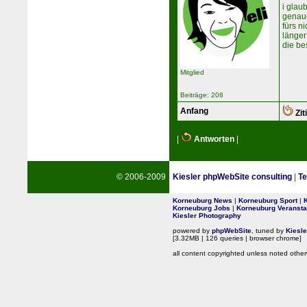
i glau
genaue
fürs n
länger
die be
Mitglied
Beiträge: 208
Anfang
Zit
|
Antworten
|
© 2006-2009
Kiesler phpWebSite consulting
|
Te
Korneuburg News
|
Korneuburg Sport
|
Korneuburg Jobs
|
Korneuburg Veransta
Kiesler Photography
powered by
phpWebSite
, tuned by
Kiesl
[3.32MB | 126 queries | browser chrome]
all content copyrighted unless noted other