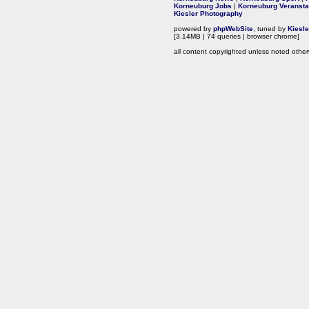
Korneuburg Jobs
|
Korneuburg Veransta
Kiesler Photography
powered by
phpWebSite
, tuned by
Kiesl
[3.14MB | 74 queries | browser chrome]
all content copyrighted unless noted other