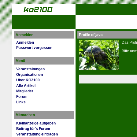
Anmelden
Profile of java
Anmelden
Das Profi
Passwort vergessen
Bitte anm
Menü
Veranstaltungen
Organisationen
Über KO2100
Alle Artikel
Mitglieder
Forum
Links
Mitmachen
Kleinanzeige aufgeben
Beitrag für's Forum
Veranstaltung eintragen