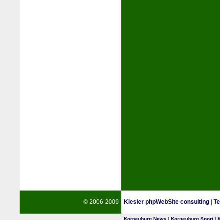
© 2006-2009
Kiesler phpWebSite consulting
|
Te
Korneuburg News
|
Korneuburg Sport
|