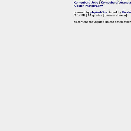
Korneuburg Jobs
|
Korneuburg Veransta
Kiesler Photography
powered by
phpWebSite
, tuned by
Kiesl
[3.14MB | 74 queries | browser chrome]
all content copyrighted unless noted other