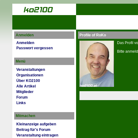
Anmelden
Profile of RoKo
Anmelden
Das Profil v
Passwort vergessen
Bitte anmeld
Menü
Veranstaltungen
Organisationen
Über KO2100
Alle Artikel
Mitglieder
Forum
Links
Mitmachen
Kleinanzeige aufgeben
Beitrag für's Forum
Veranstaltung eintragen