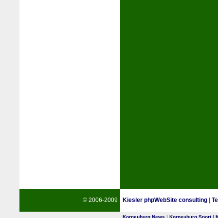
© 2006-2009
Kiesler phpWebSite consulting
|
Te
Korneuburg News
|
Korneuburg Sport
|