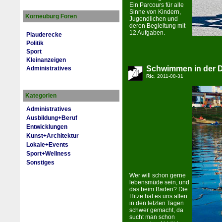
Ein Parcours für alle
Sinne von Kindern,
Korneuburg Foren
Jugendlichen und
deren Begleitung mit
12 Aufgaben.
Plauderecke
Politik
Sport
Kleinanzeigen
Schwimmen in der 
Administratives
Ric
, 2011-08-31
Kategorien
Administratives
Ausbildung+Beruf
Entwicklungen
Kunst+Architektur
Lokale+Events
Sport+Wellness
Sonstiges
Wer will schon gerne
lebensmüde sein, und
das beim Baden? Die
Hitze hat es uns allen
in den letzten Tagen
schwer gemacht, da
sucht man schon