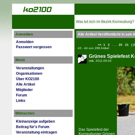
Was tut sich im Bezirk Korneuburg?
Anmelden
Alle Artikel Veröffentlicht in seit
Anmelden
<<
1
2
. . .
20
21
[ 2
Passwort vergessen
43 - 44 von 288 Artikel
Grünes Spielefest 
Menü
rck
, 2011-09-04
Veranstaltungen
Organisationen
Über KO2100
Alle Artikel
Mitglieder
Forum
Links
Mitmachen
Kleinanzeige aufgeben
Beitrag für's Forum
Das Spielefest der
Veranstaltung eintragen
Korneuburger Grünen.