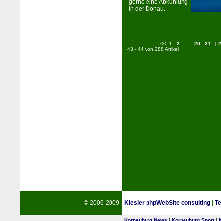
gerne eine Abkühlung
in der Donau.
<<
1
2
. . .
20
21
[ 2
43 - 44 von 288 Artikel
© 2006-2009
Kiesler phpWebSite consulting
|
Te
Korneuburg News
|
Korneuburg Sport
|