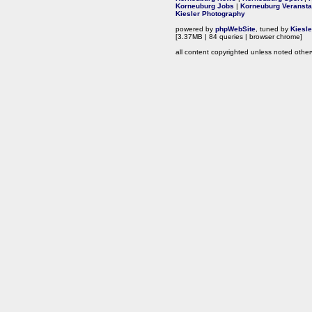
Korneuburg Jobs
|
Korneuburg Veransta
Kiesler Photography
powered by
phpWebSite
, tuned by
Kiesl
[3.37MB | 84 queries | browser chrome]
all content copyrighted unless noted other