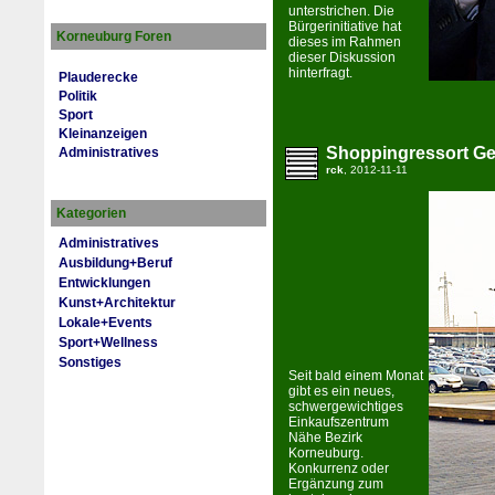
unterstrichen. Die
Bürgerinitiative hat
Korneuburg Foren
dieses im Rahmen
dieser Diskussion
hinterfragt.
Plauderecke
Politik
Sport
Kleinanzeigen
Shoppingressort Ge
Administratives
rck
, 2012-11-11
Kategorien
Administratives
Ausbildung+Beruf
Entwicklungen
Kunst+Architektur
Lokale+Events
Sport+Wellness
Sonstiges
Seit bald einem Monat
gibt es ein neues,
schwergewichtiges
Einkaufszentrum
Nähe Bezirk
Korneuburg.
Konkurrenz oder
Ergänzung zum