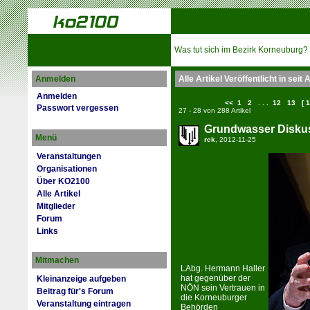
Was tut sich im Bezirk Korneuburg?
Anmelden
Alle Artikel Veröffentlicht in seit
Anmelden
<<
1
2
. . .
12
13
[ 1
Passwort vergessen
27 - 28 von 288 Artikel
Grundwasser Diskus
Menü
rck
, 2012-11-25
Veranstaltungen
Organisationen
Über KO2100
Alle Artikel
Mitglieder
Forum
Links
Mitmachen
LAbg. Hermann Haller
hat gegenüber der
Kleinanzeige aufgeben
NÖN sein Vertrauen in
Beitrag für's Forum
die Korneuburger
Veranstaltung eintragen
Behörden