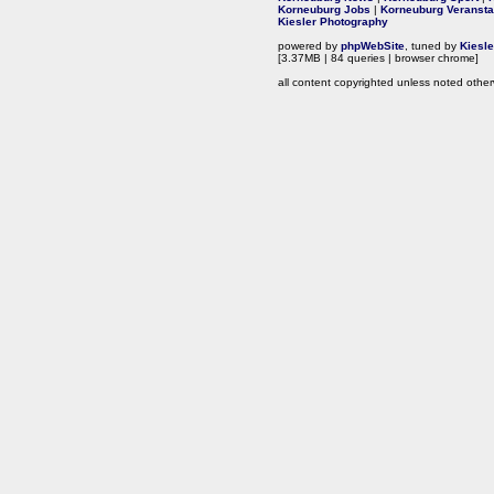
Korneuburg Jobs
|
Korneuburg Veransta
Kiesler Photography
powered by
phpWebSite
, tuned by
Kiesl
[3.37MB | 84 queries | browser chrome]
all content copyrighted unless noted other