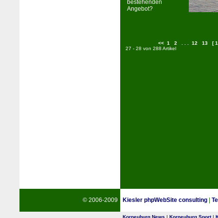
bestehenden
Angebot?
<<
1
2
. . .
12
13
[ 1
27 - 28 von 288 Artikel
© 2006-2009
Kiesler phpWebSite consulting
|
Te
Korneuburg News
|
Korneuburg Sport
|