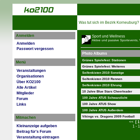
Was tut sich im Bezirk Korneuburg?
Anmelden
Sport und Wellness
Aktive und passive Sportevents
Anmelden
Passwort vergessen
Photo Albums
Grünes Spielefest: Stationen
Menü
Grünes Spielefest: Weiteres
Veranstaltungen
Seifenkisten 2010 Sonstige
Organisationen
Seifenkisten 2010 Rennen
Über KO2100
Seifenkisten 2010 Ehrung
Alle Artikel
10 Jahre Blue Stars Cheerleader
Mitglieder
100 Jahre ATUS Schwarzlicht
Forum
Links
100 Jahre ATUS Show
100 Jahre ATUS Außerdem
Vikings vs. Dragons 2009 Football
Mitmachen
<<
[ 1
Kleinanzeige aufgeben
1 - 
Beitrag für's Forum
Veranstaltung eintragen