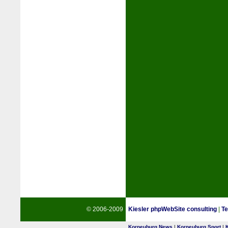
© 2006-2009
Kiesler phpWebSite consulting
|
Te
Korneuburg News
|
Korneuburg Sport
|