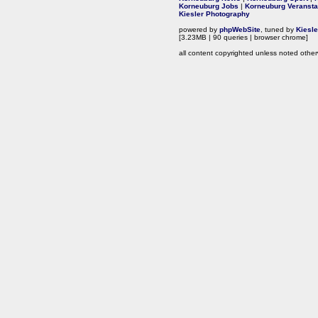
Korneuburg Jobs
|
Korneuburg Veransta
Kiesler Photography
powered by
phpWebSite
, tuned by
Kiesl
[3.23MB | 90 queries | browser chrome]
all content copyrighted unless noted other