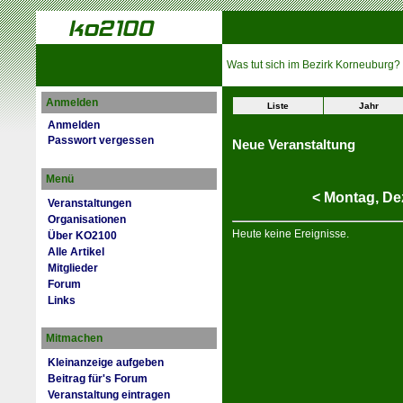
Was tut sich im Bezirk Korneuburg?
Anmelden
Liste
Jahr
Anmelden
Passwort vergessen
Neue Veranstaltung
Menü
<
Montag,
De
Veranstaltungen
Organisationen
Heute keine Ereignisse.
Über KO2100
Alle Artikel
Mitglieder
Forum
Links
Mitmachen
Kleinanzeige aufgeben
Beitrag für's Forum
Veranstaltung eintragen