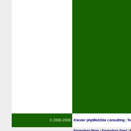
© 2006-2009
Kiesler phpWebSite consulting
|
Te
Korneuburg News
|
Korneuburg Sport
|