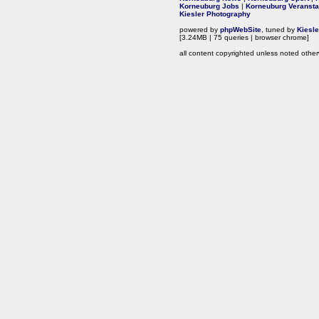
Korneuburg Jobs
|
Korneuburg Veransta
Kiesler Photography
powered by
phpWebSite
, tuned by
Kiesl
[3.24MB | 75 queries | browser chrome]
all content copyrighted unless noted other