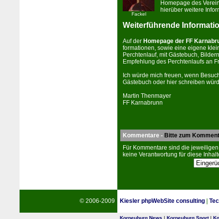
Home­page des Ver­e
hierüber weitere In­for
Fackel
Weiterführende Informati
Auf der
Home­page der FF Karnabr
for­ma­tionen, sowie eine eigene kl
Perchtenlauf, mit Gästebuch, Bilder
Empfehlung des Perchtenlaufs an F
Ich würde mich freuen, wenn Besuc
Gästebuch oder hier schrei­ben wür
Martin Thenmayer
FF Karnabrunn
Kommentare -
Bitte zum Komment
Für Kommentare sind die jeweiligen
keine Verantwortung für diese Inhalt
© 2006-2009
Kiesler phpWebSite consulting
|
Tec
Korneuburg News
|
Korneuburg Sport
|
Ko