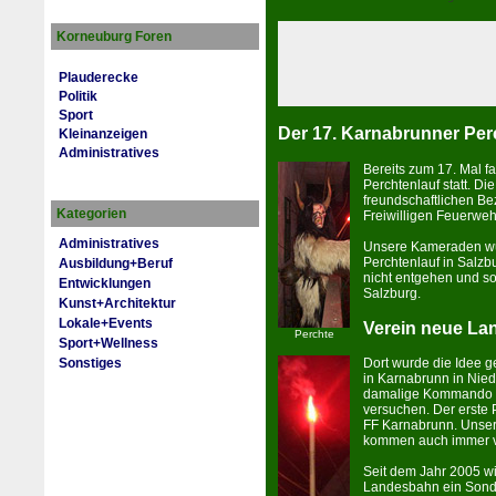
Korneuburg Foren
Plauderecke
Politik
Sport
Der 17. Karnabrunner Per
Kleinanzeigen
Administratives
Bereits zum 17. Mal f
Perchtenlauf statt. D
freundschaftlichen Be
Kategorien
Freiwilligen Feuerwe
Administratives
Unsere Kameraden wur­
Perchtenlauf in Salzb
Ausbildung+Beruf
nicht entgehen und so
Entwicklungen
Salzburg.
Kunst+Architektur
Lokale+Events
Verein neue L
Perchte
Sport+Wellness
Sonstiges
Dort wur­de die Idee 
in Karnabrunn in Nied
damalige Kommando f
versuchen. Der erste P
FF Karnabrunn. Unsere
kommen auch immer v
Seit dem Jahr 2005 w
Landesbahn ein Sonde