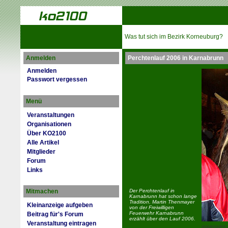
Was tut sich im Bezirk Korneuburg?
Anmelden
Perchtenlauf 2006 in Karnabrunn
Anmelden
Passwort vergessen
Menü
Veranstaltungen
Organisationen
Über KO2100
Alle Artikel
Mitglieder
Forum
Links
Mitmachen
Der Perchtenlauf in
Karnabrunn hat schon lange
Tradition. Martin Thenmayer
Kleinanzeige aufgeben
von der Freiwilligen
Feuerwehr Karnabrunn
Beitrag für's Forum
erzählt über den Lauf 2006.
Veranstaltung eintragen
organisiert