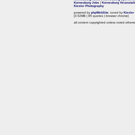
Korneuburg Jobs
|
Korneuburg Veranstal
Kiesler Photography
powered by
phpWebSite
, tuned by
Kiesler
[3.52MB | 85 queries | browser chrome]
all content copyrighted unless noted otherw