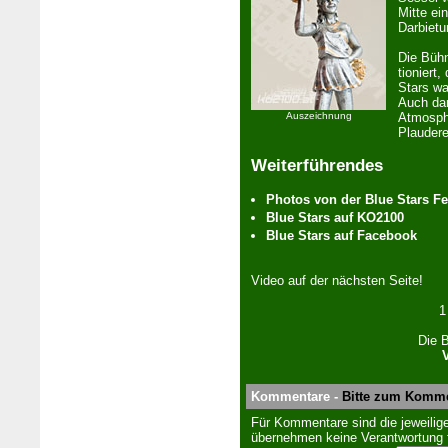
Mitte ei
Darbiet
Die Bühn
tion­iert
Stars wa
Auch da
Auszeichnung
Atmosph
Plaudere
Weiterführendes
Pho­tos von der Blue Stars Fe
Blue Stars auf KO2100
Blue Stars auf Face­book
Vi­de­o auf der nächsten Seite!
1
Die B
Kommentare -
Bitte zum Komme
Für Kommentare sind die jeweilige
übernehmen keine Verantwortung f