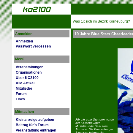
Was tut sich im Bezirk Korneuburg?
Anmelden
10 Jahre Blue Stars Cheerleade
Anmelden
Passwort vergessen
Menü
Veranstaltungen
Organisationen
Über KO2100
Alle Artikel
Mitglieder
Forum
Links
Mitmachen
Kleinanzeige aufgeben
Für ein paar Stunden wurde
der Korneuburger
Beitrag für's Forum
Musikfreunde Saal zum
Turnsaal. Die Korneuburger
Veranstaltung eintragen
Bluestars feierten ihr