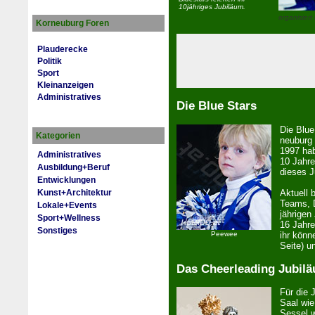
10jähriges Jubiläum.
organisiert
Korneuburg Foren
Plauderecke
Politik
Sport
Kleinanzeigen
Administratives
Die Blue Stars
Die Blue
Kategorien
neu­burg
1997 hab
Administratives
10 Jahre
Ausbildung+Beruf
dieses J
Entwicklungen
Aktuell 
Kunst+Architektur
Teams, D
Lokale+Events
jährigen
Sport+Wellness
16 Jahre
Sonstiges
Peewee
ihr könn
Seite) u
Das Cheerleading Jubil
Für die 
Saal wie 
Sessel w