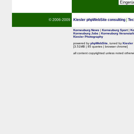
© 2006-2009
Kiesler phpWebSite consulting
|
Tec
Korneuburg News
|
Korneuburg Sport
|
Ko
Korneuburg Jobs
|
Korneuburg Veranstal
Kiesler Photography
powered by
phpWebSite
, tuned by
Kiesler
[3.51MB | 85 queries | browser chrome]
all content copyrighted unless noted otherw