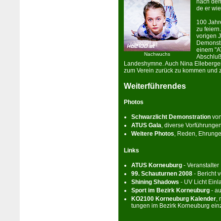
nach dem
de er wie
100 Jahr
zu feiern
vorigen J
Demonstr
einem "A
Nachwuchs
Abschluß
Landeshymne. Auch Nina Elleberger h
zum Verein zurück zu kommen und ze
Weiterführendes
Pho­tos
Schwarzlicht Demonstration
von
ATUS Gala
, diverse Vorführung
Weitere Pho­tos
, Reden, Ehrunge
Links
ATUS Kor­neu­burg
- Ver­an­stalt­er
99. Schauturnen 2008
- Bericht 
Shining Shadows
- UV Licht Einl
Sport im Be­zirk Kor­neu­burg
- au
KO2100 Kor­neu­burg Ka­len­der
, 
tungen im Be­zirk Kor­neu­burg ei