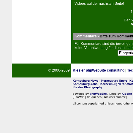
Vi­de­os auf der nächsten Seite!
1
Der S
V
Kommentare -
Bitte zum Komment
Für Kommentare sind die jeweiligen
keine Verantwortung für diese Inhalt
© 2006-2009
Kiesler phpWebSite consulting
|
Tec
Korneuburg News
|
Korneuburg Sport
|
Ko
Korneuburg Jobs
|
Korneuburg Veranstal
Kiesler Photography
powered by
phpWebSite
, tuned by
Kiesler
[3.52MB | 85 queries | browser chrome]
all content copyrighted unless noted otherw