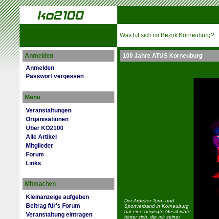
Was tut sich im Bezirk Korneuburg?
Anmelden
100 Jahre ATUS Korneuburg
Anmelden
Passwort vergessen
Menü
Veranstaltungen
Organisationen
Über KO2100
Alle Artikel
Mitglieder
Forum
Links
Mitmachen
Kleinanzeige aufgeben
Der Arbeiter Turn- und
Beitrag für's Forum
Sportverband in Korneuburg
hat eine bewegte Geschichte
Veranstaltung eintragen
hinter sich, die mit seiner