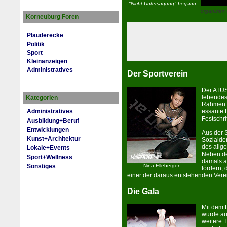
"Nicht Untersagung" begann.
organisiert
Korneuburg Foren
Plauderecke
Politik
Sport
Kleinanzeigen
Administratives
Der Sportverein
Der ATUS 
lebendes
Kategorien
Rahmen de
es­sante 
Administratives
Festschr
Ausbildung+Beruf
Entwicklungen
Aus der 
Kunst+Architektur
Sozialde
des allg
Lokale+Events
Neben de
Sport+Wellness
damals a
Nina Elleberger
Sonstiges
fördern, 
ein­er der daraus entste­henden Ver­e
Die Gala
Mit dem 
wur­de a
weitere T