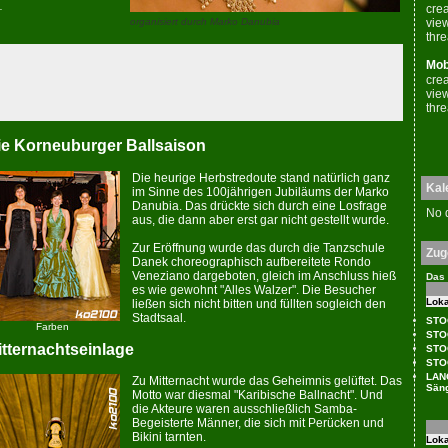
.
cre
vie
organisiert durch
Marko Danubia
thr
Mob
cre
vie
thr
ie Korneuburger Ballsaison
Die heurige Herbstredoute stand natürlich ganz
Kal
im Sinne des 100jährigen Jubiläums der Marko
Danubia. Das drückte sich durch eine Losfrage
No 
aus, die dann aber erst gar nicht gestellt wur­de.
Zur Eröffnung wur­de das durch die Tanzschule
Zug
Danek choreographisch aufbereitete Rondo
Veneziano dargeboten, gleich im An­schluss hieß
Das 
es wie gewohnt "Alles Walzer". Die Besucher
Loka
ließen sich nicht bitten und füllten sogleich den
Stadtsaal.
STOC
Farben
STO
itternachtseinlage
STO
STOC
LAN
Zu Mitternacht wur­de das Geheimnis gelüftet. Das
Sän
Motto war dies­mal "Karibische Ballnacht". Und
die Akteure waren ausschließlich Samba-
Begeisterte Männer, die sich mit Perücken und
Bikini tarnten.
Loka