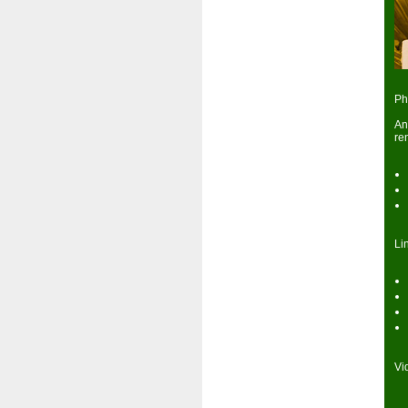
Ph
An
ren
Li
Vi