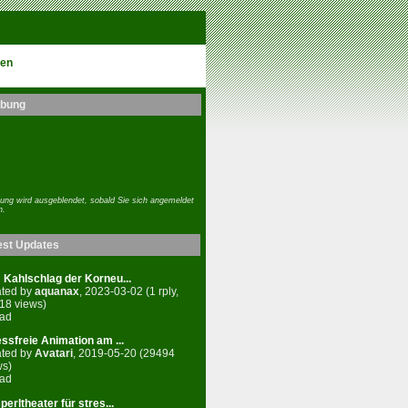
en
bung
ung wird ausgeblendet, sobald Sie sich angemeldet
n.
est Updates
 Kahlschlag der Korneu...
ated by
aquanax
, 2023-03-02 (1 rply,
18 views)
ead
essfreie Animation am ...
ated by
Avatari
, 2019-05-20 (29494
ws)
ead
erltheater für stres...