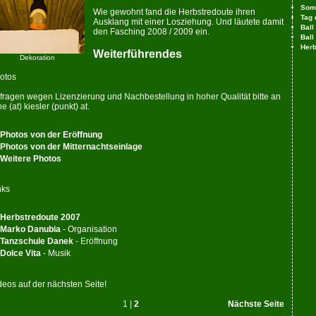
Som
Wie gewohnt fand die Herbstredoute ihren
Tag 
Ausklang mit ein­er Losziehung. Und läutete damit
Ball
den Fasching 2008 / 2009 ein.
Ball
Herb
Weiterführendes
Dekoration
o­tos
fragen wegen Lizenzierung und Nachbestellung in hoher Qualität bitte an
e (at) kiesler (punkt) at.
Pho­tos von der Eröffnung
Pho­tos von der Mitternachtseinlage
Weitere Pho­tos
nks
Herbstredoute 2007
Marko Danubia
- Or­ga­ni­sa­tion
Tanzschule Danek
- Eröffnung
Dolce Vita
- Musik
­de­os auf der nächsten Seite!
1 |
2
Nächste Seite