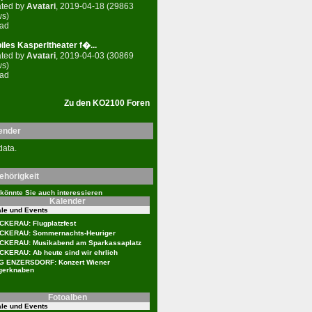
ated by
Avatari
, 2019-04-18 (29863
ws)
ead
iles Kasperltheater f�...
ated by
Avatari
, 2019-04-03 (30869
ws)
ead
Zu den KO2100 Foren
ender
data.
ehörigkeit
könnte Sie auch interessieren
Kalender
le und Events
KERAU: Flugplatzfest
CKERAU: Sommernachts-Heuriger
CKERAU: Musikabend am Sparkassaplatz
KERAU: Ab heute sind wir ehrlich
G ENZERSDORF: Konzert Wiener
gerknaben
Fotoalben
le und Events