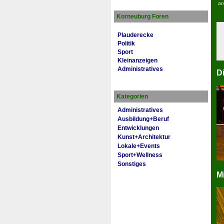
an
Korneuburg Foren
Plauderecke
Politik
Sport
Kleinanzeigen
Administratives
D
Kategorien
Administratives
Ausbildung+Beruf
Entwicklungen
Kunst+Architektur
Lokale+Events
Sport+Wellness
Sonstiges
M