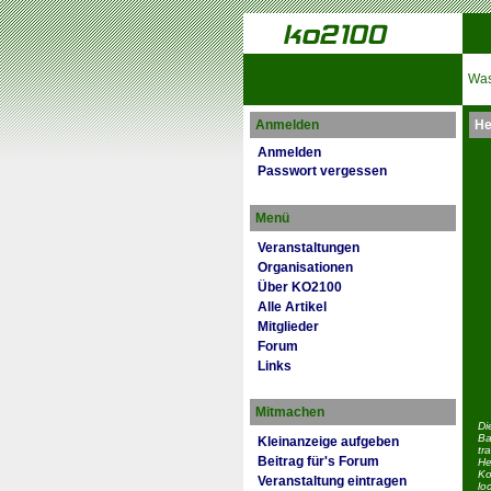
Was
Anmelden
He
Anmelden
Passwort vergessen
Menü
Veranstaltungen
Organisationen
Über KO2100
Alle Artikel
Mitglieder
Forum
Links
Mitmachen
Di
Ba
Kleinanzeige aufgeben
tr
Beitrag für's Forum
He
Ko
Veranstaltung eintragen
lo