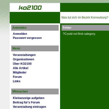
Was tut sich im Bezirk Korneuburg?
Anmelden
Fehler
Anmelden
?Could not find category.
Passwort vergessen
Menü
Veranstaltungen
Organisationen
Über KO2100
Alle Artikel
Mitglieder
Forum
Links
Mitmachen
Kleinanzeige aufgeben
Beitrag für's Forum
Veranstaltung eintragen