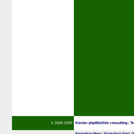
© 2006-2009
Kiesler phpWebSite consulting
|
Te
Korneuburg News
|
Korneuburg Sport
|