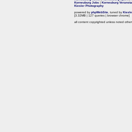
Korneuburg Jobs
|
Korneuburg Veransta
Kiesler Photography
powered by
phpWebSite
, tuned by
Kiesl
[3.32MB | 127 queries | browser chrome]
all content copyrighted unless noted other