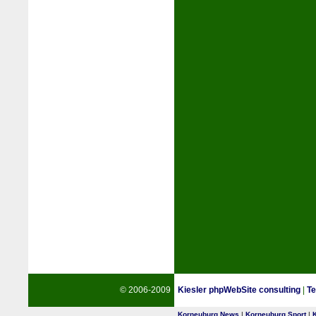
© 2006-2009
Kiesler phpWebSite consulting
|
Te
Korneuburg News
|
Korneuburg Sport
|