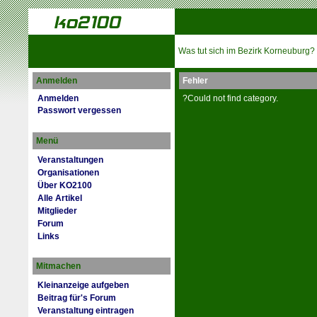
Was tut sich im Bezirk Korneuburg?
Anmelden
Fehler
Anmelden
?Could not find category.
Passwort vergessen
Menü
Veranstaltungen
Organisationen
Über KO2100
Alle Artikel
Mitglieder
Forum
Links
Mitmachen
Kleinanzeige aufgeben
Beitrag für's Forum
Veranstaltung eintragen