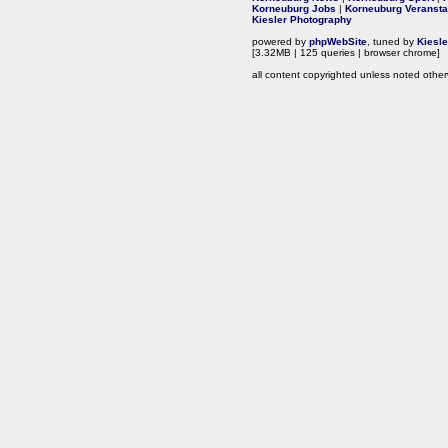
Korneuburg Jobs
|
Korneuburg Veransta
Kiesler Photography
powered by
phpWebSite
, tuned by
Kiesl
[3.32MB | 125 queries | browser chrome]
all content copyrighted unless noted other